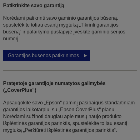
Patikrinkite savo garantiją
Norėdami patikrinti savo gaminio garantijos būseną,
spustelėkite toliau esantį mygtuką „Tikrinti garantijos
būseną“ ir palaikymo puslapyje įveskite gaminio serijos
numerį.
Garantijos būsenos patikrinimas
Pratęstoje garantijoje numatytos galimybės
(„CoverPlus“)
Apsaugokite savo „Epson“ gaminį pasibaigus standartiniam
garantijos laikotarpiui su „Epson CoverPlus“ planu.
Norėdami sužinoti daugiau apie mūsų naujo produkto
išplėstinės garantijos parinktis, spustelėkite toliau esantį
mygtuką „Peržiūrėti išplėstinės garantijos parinktis“.