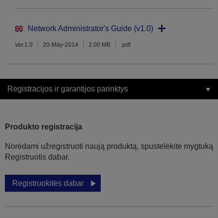
Network Administrator's Guide (v1.0)
ver.1.0
20-May-2014
2.00 MB
.pdf
Registracijos ir garantijos parinktys
Produkto registracija
Norėdami užregistruoti naują produktą, spustelėkite mygtuką
Registruotis dabar.
Registruokitės dabar