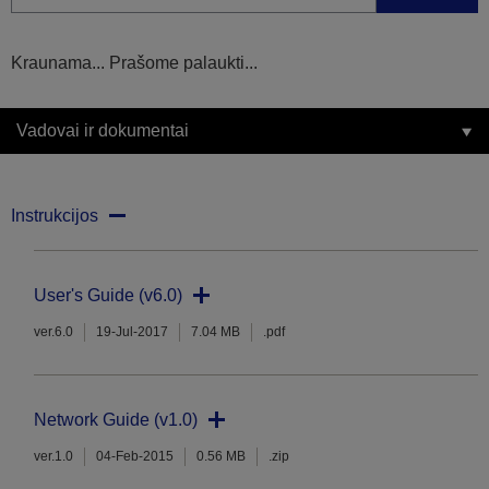
Kraunama... Prašome palaukti...
Vadovai ir dokumentai
Instrukcijos
User's Guide (v6.0)
ver.6.0
19-Jul-2017
7.04 MB
.pdf
Network Guide (v1.0)
ver.1.0
04-Feb-2015
0.56 MB
.zip