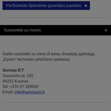
Peržiūrėkite išplėstinės garantijos parinktis
Susisiekite su mumis
Galite susisiekti su vienu iš toliau išvardytų įgaliotųjų
„Epson“ techninės priežiūros partnerių:
Servisa ICT
Savanoriu pr. 192
44151 Kaunas
Tel: +370 37 329000
Email:
info@servisaict.lt