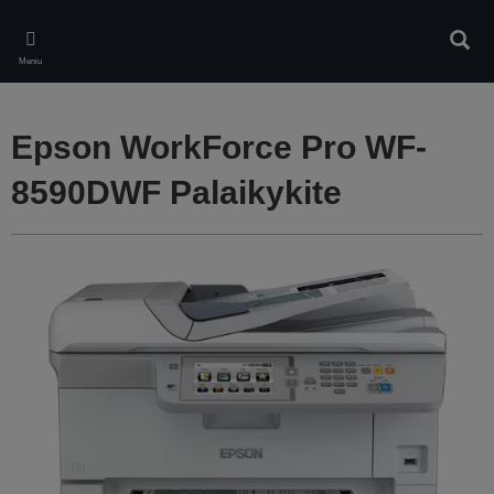
Skip
to
Ieškot
main
Meniu
content
Epson WorkForce Pro WF-
8590DWF Palaikykite