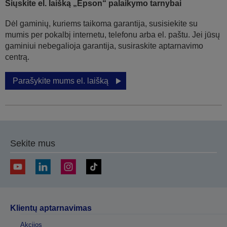
Siųskite el. laišką „Epson“ palaikymo tarnybai
Dėl gaminių, kuriems taikoma garantija, susisiekite su
mumis per pokalbį internetu, telefonu arba el. paštu. Jei jūsų
gaminiui nebegalioja garantija, susiraskite aptarnavimo
centrą.
Parašykite mums el. laišką
Sekite mus
Klientų aptarnavimas
Akcijos