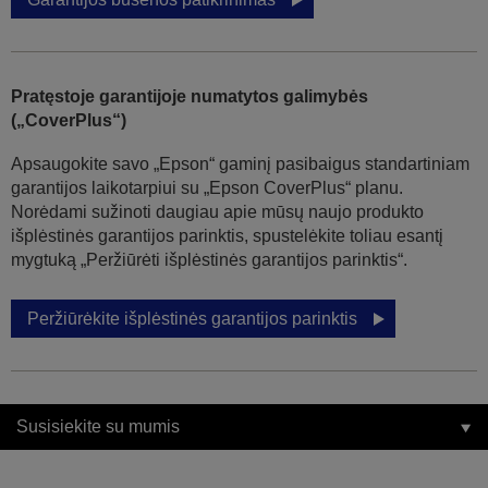
Pratęstoje garantijoje numatytos galimybės
(„CoverPlus“)
Apsaugokite savo „Epson“ gaminį pasibaigus standartiniam
garantijos laikotarpiui su „Epson CoverPlus“ planu.
Norėdami sužinoti daugiau apie mūsų naujo produkto
išplėstinės garantijos parinktis, spustelėkite toliau esantį
mygtuką „Peržiūrėti išplėstinės garantijos parinktis“.
Peržiūrėkite išplėstinės garantijos parinktis
Susisiekite su mumis