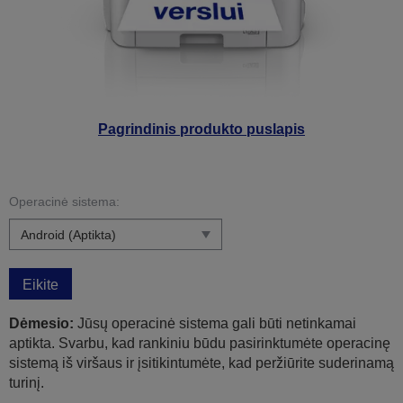
Pagrindinis produkto puslapis
Operacinė sistema:
Eikite
Dėmesio:
Jūsų operacinė sistema gali būti netinkamai
aptikta. Svarbu, kad rankiniu būdu pasirinktumėte operacinę
sistemą iš viršaus ir įsitikintumėte, kad peržiūrite suderinamą
turinį.