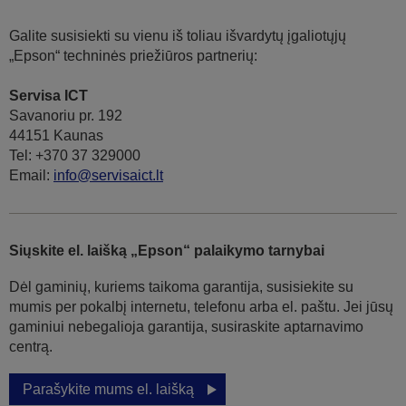
Galite susisiekti su vienu iš toliau išvardytų įgaliotųjų
„Epson“ techninės priežiūros partnerių:
Servisa ICT
Savanoriu pr. 192
44151 Kaunas
Tel: +370 37 329000
Email:
info@servisaict.lt
Siųskite el. laišką „Epson“ palaikymo tarnybai
Dėl gaminių, kuriems taikoma garantija, susisiekite su
mumis per pokalbį internetu, telefonu arba el. paštu. Jei jūsų
gaminiui nebegalioja garantija, susiraskite aptarnavimo
centrą.
Parašykite mums el. laišką