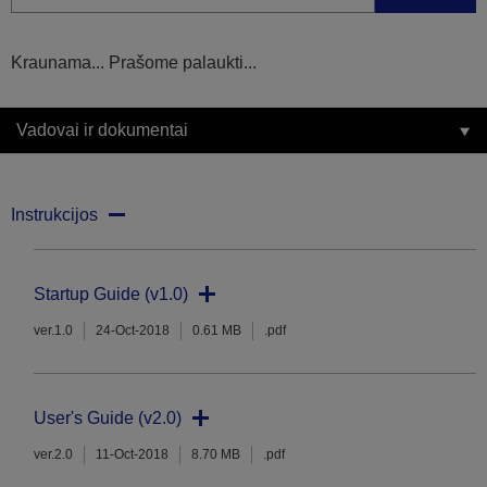
Kraunama... Prašome palaukti...
Vadovai ir dokumentai
Instrukcijos
Startup Guide (v1.0)
ver.1.0
24-Oct-2018
0.61 MB
.pdf
User's Guide (v2.0)
ver.2.0
11-Oct-2018
8.70 MB
.pdf