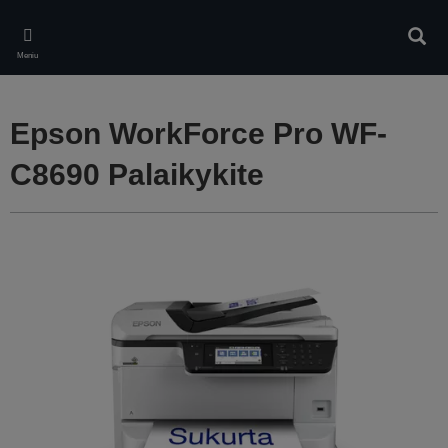
Skip
to
Ieškot
main
Meniu
content
Epson WorkForce Pro WF-
C8690 Palaikykite