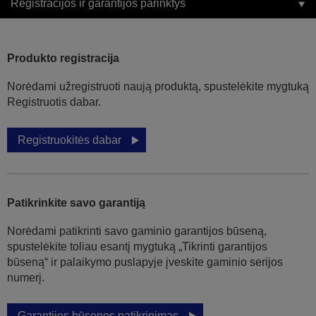
Registracijos ir garantijos parinktys
Produkto registracija
Norėdami užregistruoti naują produktą, spustelėkite mygtuką
Registruotis dabar.
Registruokitės dabar
Patikrinkite savo garantiją
Norėdami patikrinti savo gaminio garantijos būseną,
spustelėkite toliau esantį mygtuką „Tikrinti garantijos
būseną“ ir palaikymo puslapyje įveskite gaminio serijos
numerį.
Garantijos būsenos patikrinimas