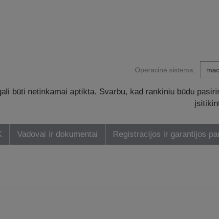
Operacinė sistema:
li būti netinkamai aptikta. Svarbu, kad rankiniu būdu pasiri
įsitik
K
Vadovai ir dokumentai
Registracijos ir garantijos pa