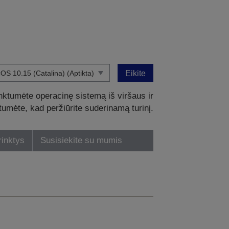
Eikite
nktumėte operacinę sistemą iš viršaus ir
intumėte, kad peržiūrite suderinamą turinį.
rinktys
Susisiekite su mumis