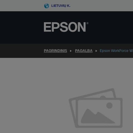
Skip
LIETUVIŲ K.
to
main
content
PAGRINDINIS
PAGALBA
Epson WorkForce 