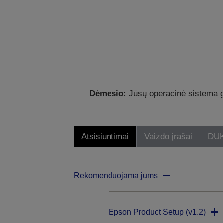
Dėmesio:
Jūsų operacinė sistema ga
Atsisiuntimai
Vaizdo įrašai
DU
Rekomenduojama jums
Epson Product Setup (v1.2)