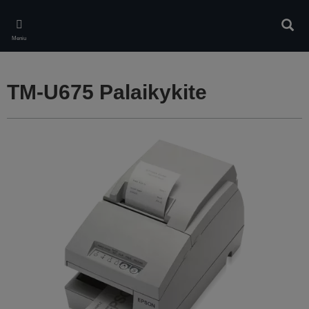
Skip
to
Ieškot
main
Meniu
content
TM-U675 Palaikykite