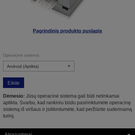
Pagrindinis produkto puslapis
Operacinė sistema:
Eikite
Dėmesio:
Jūsų operacinė sistema gali būti netinkamai
aptikta. Svarbu, kad rankiniu būdu pasirinktumėte operacinę
sistemą iš viršaus ir įsitikintumėte, kad peržiūrite suderinamą
turinį.
Atsisiuntimai