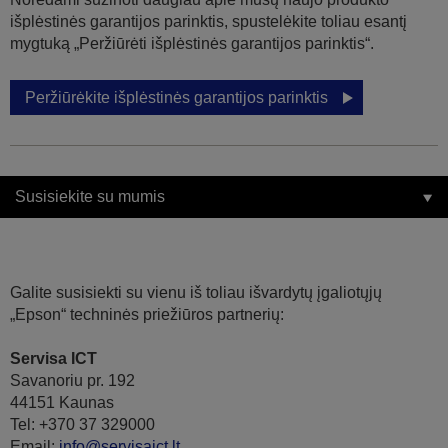
išplėstinės garantijos parinktis, spustelėkite toliau esantį
mygtuką „Peržiūrėti išplėstinės garantijos parinktis“.
Peržiūrėkite išplėstinės garantijos parinktis
Susisiekite su mumis
Galite susisiekti su vienu iš toliau išvardytų įgaliotųjų
„Epson“ techninės priežiūros partnerių:
Servisa ICT
Savanoriu pr. 192
44151 Kaunas
Tel: +370 37 329000
Email:
info@servisaict.lt