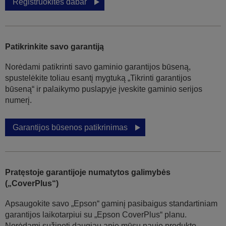
Registruokitės dabar
Patikrinkite savo garantiją
Norėdami patikrinti savo gaminio garantijos būseną,
spustelėkite toliau esantį mygtuką „Tikrinti garantijos
būseną“ ir palaikymo puslapyje įveskite gaminio serijos
numerį.
Garantijos būsenos patikrinimas
Pratęstoje garantijoje numatytos galimybės
(„CoverPlus“)
Apsaugokite savo „Epson“ gaminį pasibaigus standartiniam
garantijos laikotarpiui su „Epson CoverPlus“ planu.
Norėdami sužinoti daugiau apie mūsų naujo produkto