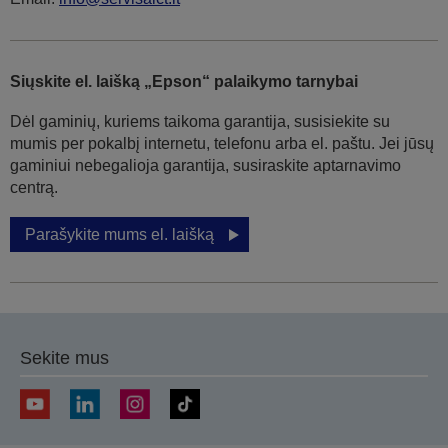
Siųskite el. laišką „Epson“ palaikymo tarnybai
Dėl gaminių, kuriems taikoma garantija, susisiekite su
mumis per pokalbį internetu, telefonu arba el. paštu. Jei jūsų
gaminiui nebegalioja garantija, susiraskite aptarnavimo
centrą.
Parašykite mums el. laišką
Sekite mus