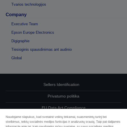
Tvarios technologijos
Company
Executive Team
Epson Europe Electronics
Digigraphie
Tiesioginis spausdinimas ant audinio
Global
Sellers Identification
Privatumo politika
EU Data Act Compliance
Naudojame slapukus, kad svetainė veiktų tinkamai, suasmenintų turinį bei
Susisiekite su mumis dėl savo duomenų
skelbimus, teiktų socialinės medijos funkcijas ir analizuotų srautą. Taip pat dalijamės
informacija apie tai, kaip naudojatės mūsų svetaine, su savo socialinės medijos,