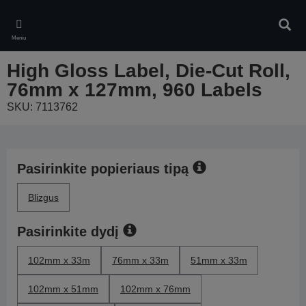
Skip
to
Ieškot
main
Meniu
content
High Gloss Label, Die-Cut Roll,
76mm x 127mm, 960 Labels
SKU: 7113762
Pasirinkite popieriaus tipą
Blizgus
Pasirinkite dydį
102mm x 33m
76mm x 33m
51mm x 33m
102mm x 51mm
102mm x 76mm