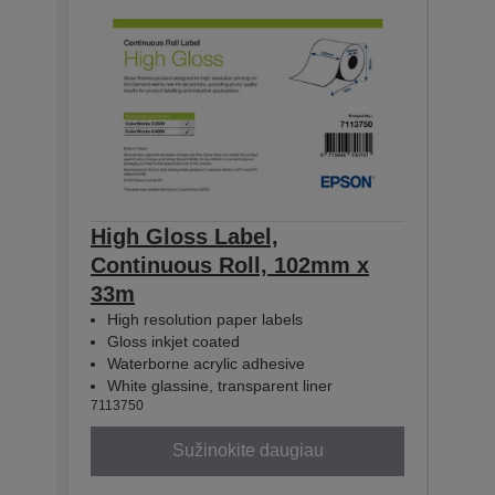
High Gloss Label,
High
Continuous Roll, 102mm x
Con
33m
33m
High resolution paper labels
Hig
Gloss inkjet coated
Glo
Waterborne acrylic adhesive
Wat
White glassine, transparent liner
Whit
7113750
71137
Sužinokite daugiau