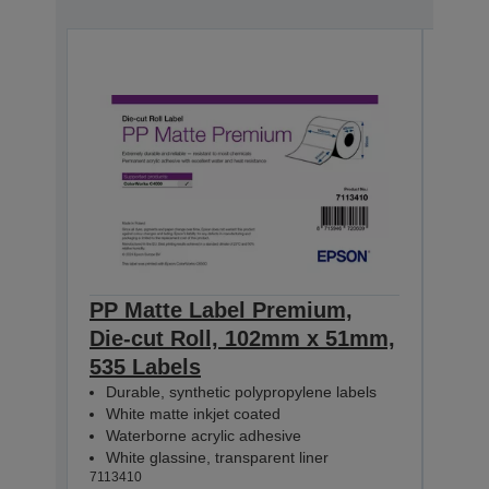
PP Matte Label Premium,
PP 
Die-cut Roll, 102mm x 51mm,
Die
535 Labels
365
Durable, synthetic polypropylene labels
Dur
White matte inkjet coated
Whi
Waterborne acrylic adhesive
Wat
White glassine, transparent liner
Whit
7113410
71134