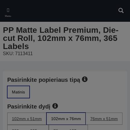
Skip
to
Ieškot
main
Meniu
content
PP Matte Label Premium, Die-
cut Roll, 102mm x 76mm, 365
Labels
SKU: 7113411
Pasirinkite popieriaus tipą
Matinis
Pasirinkite dydį
102mm x 51mm
102mm x 76mm
76mm x 51mm