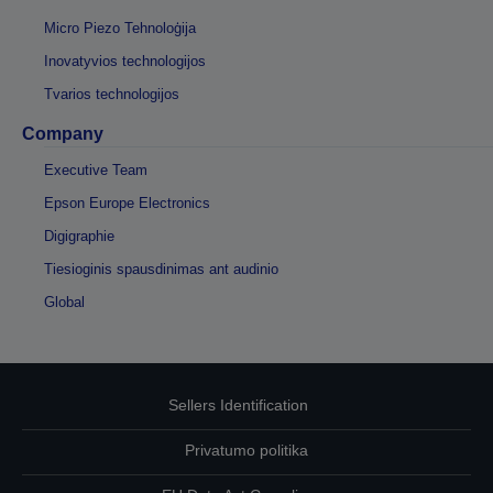
Micro Piezo Tehnoloģija
Inovatyvios technologijos
Tvarios technologijos
Company
Executive Team
Epson Europe Electronics
Digigraphie
Tiesioginis spausdinimas ant audinio
Global
Sellers Identification
Privatumo politika