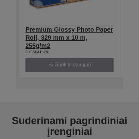
Premium Glossy Photo Paper
Pre
Roll, 329 mm x 10 m,
Roll
C13S0
255g/m2
C13S041379
Sužinokite daugiau
Suderinami pagrindiniai
įrenginiai