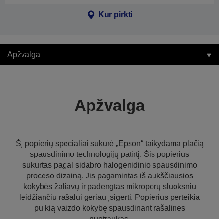
Kur pirkti
Apžvalga
Apžvalga
Šį popierių specialiai sukūrė „Epson“ taikydama plačią
spausdinimo technologijų patirtį. Šis popierius
sukurtas pagal sidabro halogenidinio spausdinimo
proceso dizainą. Jis pagamintas iš aukščiausios
kokybės žaliavų ir padengtas mikroporų sluoksniu
leidžiančiu rašalui geriau įsigerti. Popierius perteikia
puikią vaizdo kokybę spausdinant rašalines
nuotraukas.