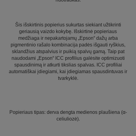
Šis išskirtinis popierius sukurtas siekiant užtikrinti
geriausią vaizdo kokybę. Išskirtinė popieriaus
medžiaga ir nepakartojamų „Epson“ dažų arba
pigmentinio rašalo kombinacija padės išgauti ryškius,
sklandžius atspalvius ir puikią spalvų gamą. Taip pat
naudodami „Epson“ ICC profilius galėsite optimizuoti
spausdinimą ir atkurti tikslias spalvas. ICC profiliai
automatiškai įdiegiami, kai įdiegiamas spausdintuvas ir
tvarkyklė.
Popieriaus tipas: derva dengta medienos plaušiena (α-
celiuliozė).