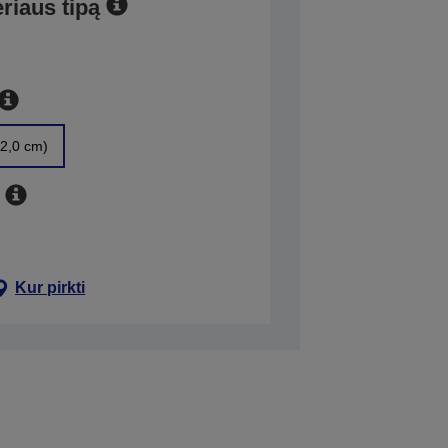
eriaus tipą
2,0 cm)
Kur pirkti