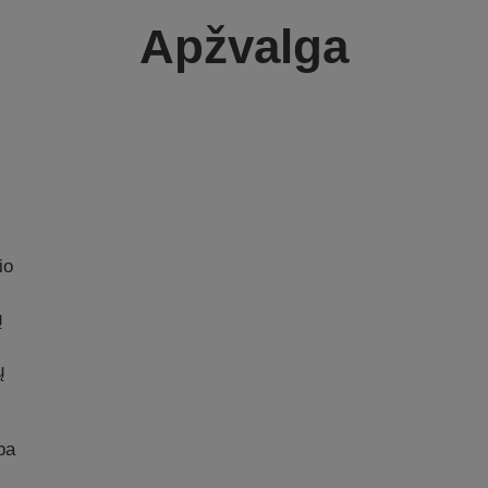
Apžvalga
io
ų
ų
ba