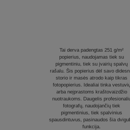
Tai derva padengtas 251 g/m²
popierius, naudojamas tiek su
pigmentiniu, tiek su įvairių spalvų
rašalu. Šis popierius dėl savo didesn
storio ir masės atrodo kaip tikras
fotopopierius. Idealiai tinka vestuvi
arba neįprastoms kraštovaizdžio
nuotraukoms. Daugelis profesionali
fotografų, naudojančių tiek
pigmentinius, tiek spalvinius
spausdintuvus, pasinaudos šia dvigu
funkcija.