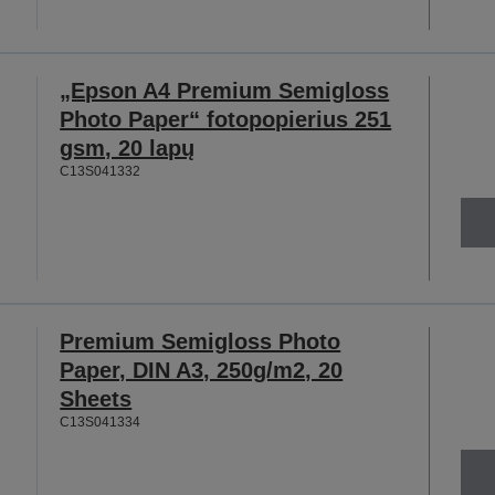
„Epson A4 Premium Semigloss
Photo Paper“ fotopopierius 251
gsm, 20 lapų
C13S041332
Premium Semigloss Photo
Paper, DIN A3, 250g/m2, 20
Sheets
C13S041334