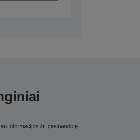
nginiai
iau informacijos žr. pasinaudoję