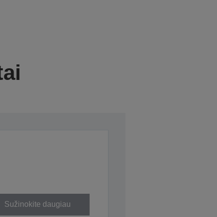
tai
Sužinokite daugiau