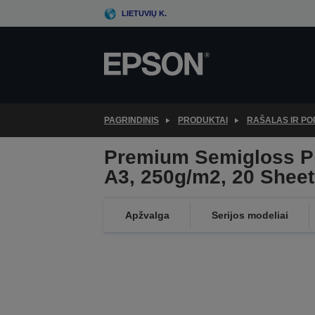
Skip
LIETUVIŲ K.
to
main
content
PAGRINDINIS
PRODUKTAI
RAŠALAS IR PO
Premium Semigloss Ph
A3, 250g/m2, 20 Shee
Apžvalga
Serijos modeliai