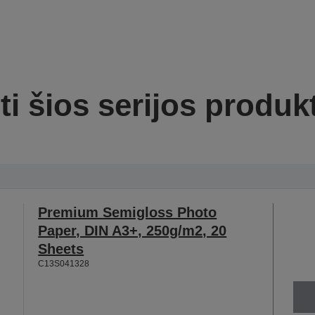
ti šios serijos produk
Premium Semigloss Photo
Paper, DIN A3+, 250g/m2, 20
Sheets
C13S041328