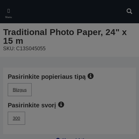
Skip
to
Ieškot
main
Meniu
content
Traditional Photo Paper, 24" x
15 m
SKU: C13S045055
Pasirinkite popieriaus tipą
Blizgus
Pasirinkite svorį
300