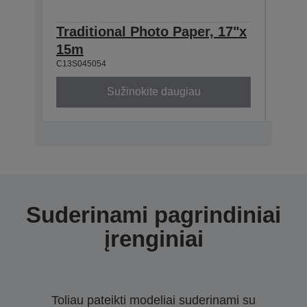
Traditional Photo Paper, 17"x
Trad
15m
15 
C13S045054
C13S0
Sužinokite daugiau
Suderinami pagrindiniai
įrenginiai
Toliau pateikti modeliai suderinami su