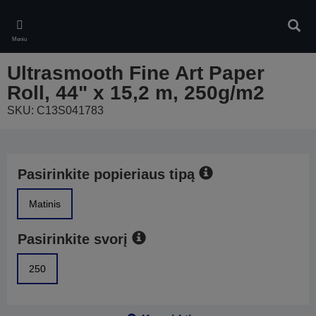
Skip
to
Ieškot
main
Meniu
content
Ultrasmooth Fine Art Paper
Roll, 44" x 15,2 m, 250g/m2
SKU: C13S041783
Pasirinkite popieriaus tipą
Matinis
Pasirinkite svorį
250