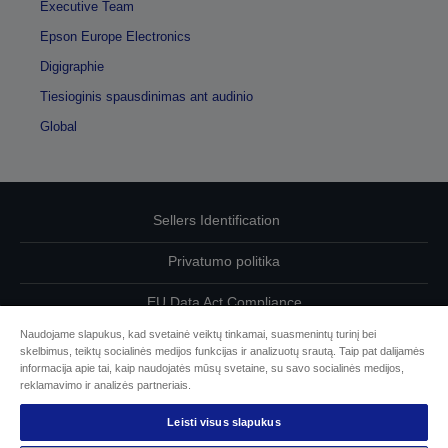
Executive Team
Epson Europe Electronics
Digigraphie
Tiesioginis spausdinimas ant audinio
Global
Sellers Identification
Privatumo politika
EU Data Act Compliance
Naudojame slapukus, kad svetainė veiktų tinkamai, suasmenintų turinį bei
Susisiekite su mumis dėl savo duomenų
skelbimus, teiktų socialinės medijos funkcijas ir analizuotų srautą. Taip pat dalijamės
informacija apie tai, kaip naudojatės mūsų svetaine, su savo socialinės medijos,
Cookie Information
reklamavimo ir analizės partneriais.
Leisti visus slapukus
„Epson“ įsipareigojimas dėl prieinamumo