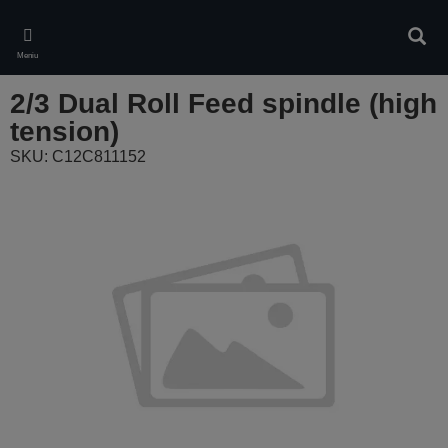
Skip
to
Ieškot
main
Meniu
content
2/3 Dual Roll Feed spindle (high
tension)
SKU: C12C811152