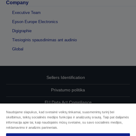
Company
Executive Team
Epson Europe Electronics
Digigraphie
Tiesioginis spausdinimas ant audinio
Global
Sellers Identification
Privatumo politika
EU Data Act Compliance
Naudojame slapukus, kad svetainė veiktų tinkamai, suasmenintų turinį bei
Susisiekite su mumis dėl savo duomenų
skelbimus, teiktų socialinės medijos funkcijas ir analizuotų srautą. Taip pat dalijamės
informacija apie tai, kaip naudojatės mūsų svetaine, su savo socialinės medijos,
Cookie Information
reklamavimo ir analizės partneriais.