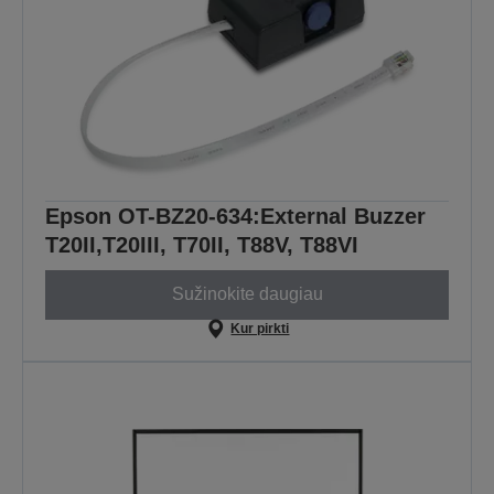
Epson OT-BZ20-634:External Buzzer
T20II,T20III, T70II, T88V, T88VI
Sužinokite daugiau
Kur pirkti