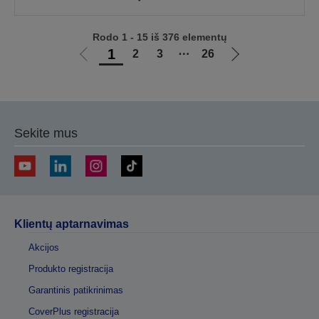
Rodo 1 - 15 iš 376 elementų
1
2
3
⋯
26
Eiti
Eiti
į
į
ankstesnį
kitą
puslapį
puslapį
Sekite mus
Klientų aptarnavimas
Akcijos
Produkto registracija
Garantinis patikrinimas
CoverPlus registracija