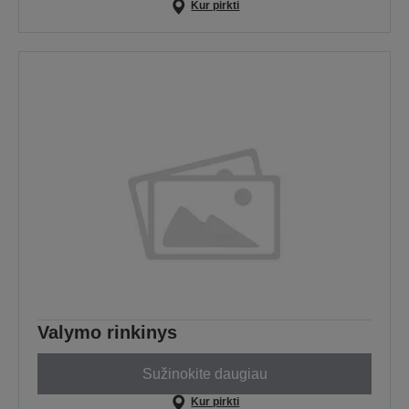
Kur pirkti
Valymo rinkinys
Sužinokite daugiau
Kur pirkti