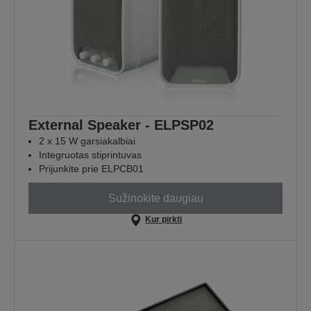
External Speaker - ELPSP02
2 x 15 W garsiakalbiai
Integruotas stiprintuvas
Prijunkite prie ELPCB01
Sužinokite daugiau
Kur pirkti