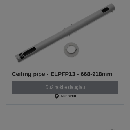
Ceiling pipe - ELPFP13 - 668-918mm
Sužinokite daugiau
Kur pirkti