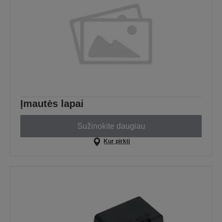
Įmautės lapai
Sužinokite daugiau
Kur pirkti