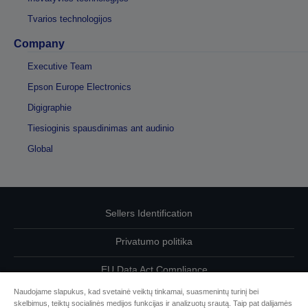
Tvarios technologijos
Company
Executive Team
Epson Europe Electronics
Digigraphie
Tiesioginis spausdinimas ant audinio
Global
Sellers Identification
Privatumo politika
EU Data Act Compliance
Naudojame slapukus, kad svetainė veiktų tinkamai, suasmenintų turinį bei
Susisiekite su mumis dėl savo duomenų
skelbimus, teiktų socialinės medijos funkcijas ir analizuotų srautą. Taip pat dalijamės