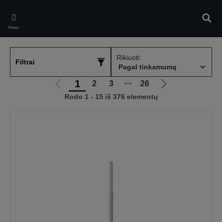
Skip
to
Ieškot
main
Meniu
content
Rikiuoti:
Filtrai
1
2
3
⋯
26
Eiti
Eiti
Rodo 1 - 15 iš 376 elementų
į
į
ankstesnį
kitą
puslapį
puslapį