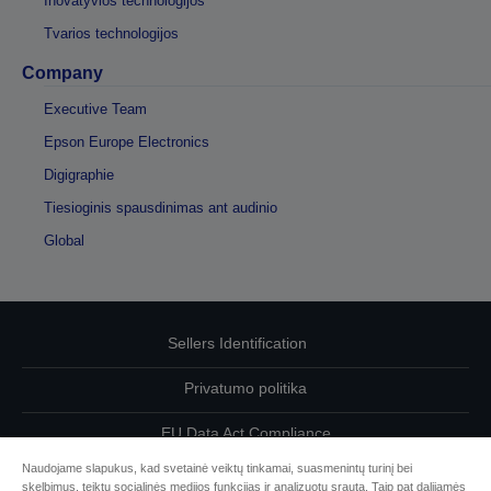
Inovatyvios technologijos
Tvarios technologijos
Company
Executive Team
Epson Europe Electronics
Digigraphie
Tiesioginis spausdinimas ant audinio
Global
Sellers Identification
Privatumo politika
EU Data Act Compliance
Naudojame slapukus, kad svetainė veiktų tinkamai, suasmenintų turinį bei
Susisiekite su mumis dėl savo duomenų
skelbimus, teiktų socialinės medijos funkcijas ir analizuotų srautą. Taip pat dalijamės