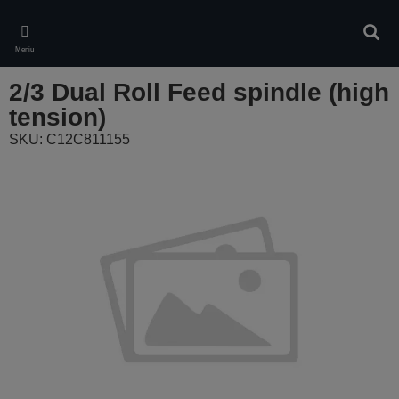
Skip
to
Ieškot
main
Meniu
content
2/3 Dual Roll Feed spindle (high
tension)
SKU: C12C811155