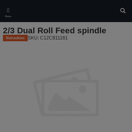
Skip
to
Ieškot
main
Meniu
content
2/3 Dual Roll Feed spindle
SKU: C12C811161
Nutrauktas