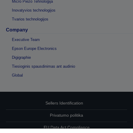
Micro Piezo Tehnoloģija
Inovatyvios technologijos
Tvarios technologijos
Company
Executive Team
Epson Europe Electronics
Digigraphie
Tiesioginis spausdinimas ant audinio
Global
Sellers Identification
Privatumo politika
EU Data Act Compliance