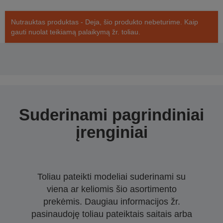
Nutrauktas produktas - Deja, šio produkto nebeturime. Kaip
gauti nuolat teikiamą palaikymą žr. toliau.
Suderinami pagrindiniai
įrenginiai
Toliau pateikti modeliai suderinami su
viena ar keliomis šio asortimento
prekėmis. Daugiau informacijos žr.
pasinaudoję toliau pateiktais saitais arba