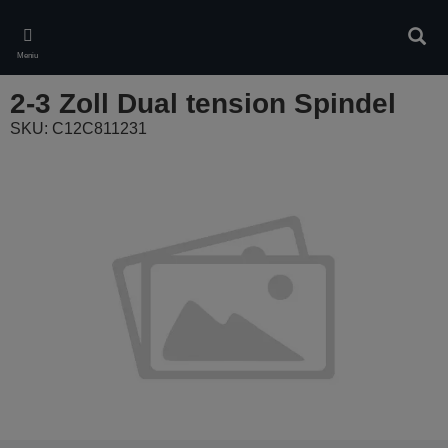
Skip
to
Ieškot
main
Meniu
content
2-3 Zoll Dual tension Spindel
SKU: C12C811231