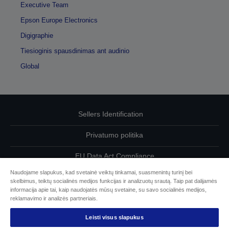
Executive Team
Epson Europe Electronics
Digigraphie
Tiesioginis spausdinimas ant audinio
Global
Sellers Identification
Privatumo politika
EU Data Act Compliance
Naudojame slapukus, kad svetainė veiktų tinkamai, suasmenintų turinį bei
Susisiekite su mumis dėl savo duomenų
skelbimus, teiktų socialinės medijos funkcijas ir analizuotų srautą. Taip pat dalijamės
informacija apie tai, kaip naudojatės mūsų svetaine, su savo socialinės medijos,
Cookie Information
reklamavimo ir analizės partneriais.
Leisti visus slapukus
„Epson“ įsipareigojimas dėl prieinamumo