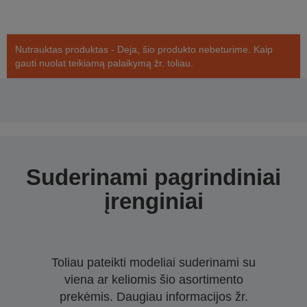
Nutrauktas produktas - Deja, šio produkto nebeturime. Kaip
gauti nuolat teikiamą palaikymą žr. toliau.
Suderinami pagrindiniai
įrenginiai
Toliau pateikti modeliai suderinami su
viena ar keliomis šio asortimento
prekėmis. Daugiau informacijos žr.