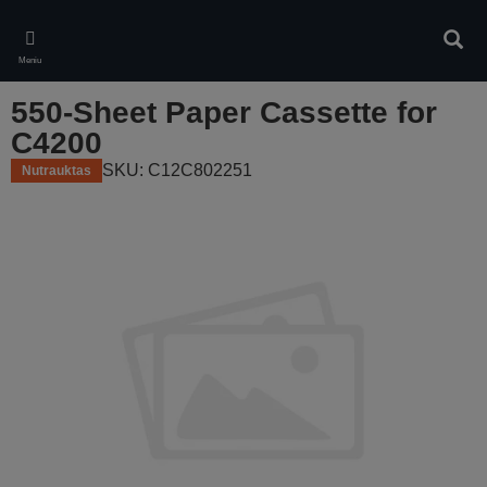
Skip
to
Ieškot
main
Meniu
content
550-Sheet Paper Cassette for
C4200
SKU: C12C802251
Nutrauktas