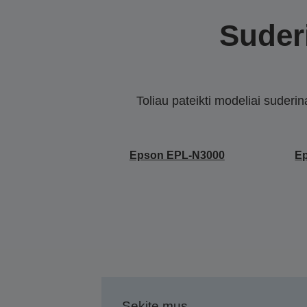
Suderi
Toliau pateikti modeliai suderi
Epson EPL-N3000
E
Sekite mus