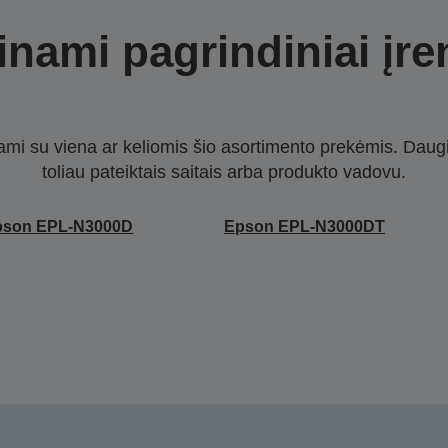
nami pagrindiniai įre
nami su viena ar keliomis šio asortimento prekėmis. Daug
toliau pateiktais saitais arba produkto vadovu.
pson EPL-N3000D
Epson EPL-N3000DT