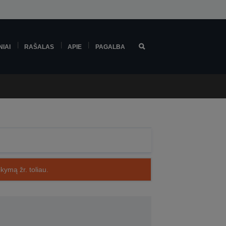
NIAI
RAŠALAS
APIE
PAGALBA
kymą žr. toliau.