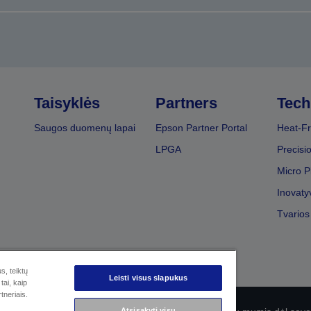
Taisyklės
Partners
Tech
Saugos duomenų lapai
Epson Partner Portal
Heat-Fr
LPGA
Precisi
Micro P
Inovaty
Tvarios
s, teiktų
Leisti visus slapukus
tai, kaip
tneriais.
Atsisakyti visų