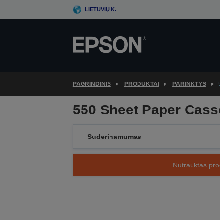
Skip
LIETUVIŲ K.
to
main
content
PAGRINDINIS
PRODUKTAI
PARINKTYS
550 Sheet Paper Casse
Suderinamumas
Nutrauktas prod