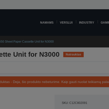
NAMAMS
VERSLUI
INDUSTRY
GAMI
550 Sheet Paper Cassette Unit for N3000
tte Unit for N3000
Nutrauktas
uktas - Deja, šio produkto nebeturime. Kaip gauti nuolat teikiamą palai
SKU: C12C802091