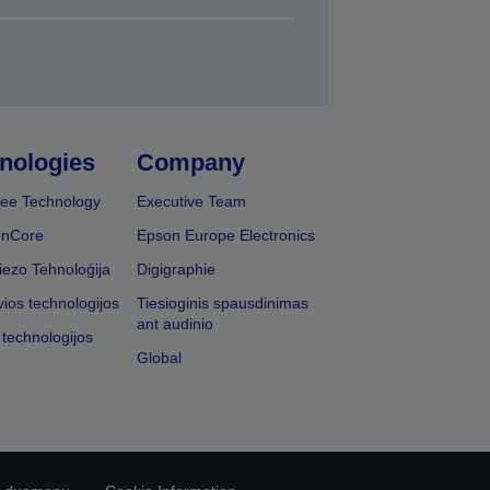
nologies
Company
ee Technology
Executive Team
onCore
Epson Europe Electronics
iezo Tehnoloģija
Digigraphie
vios technologijos
Tiesioginis spausdinimas
ant audinio
 technologijos
Global