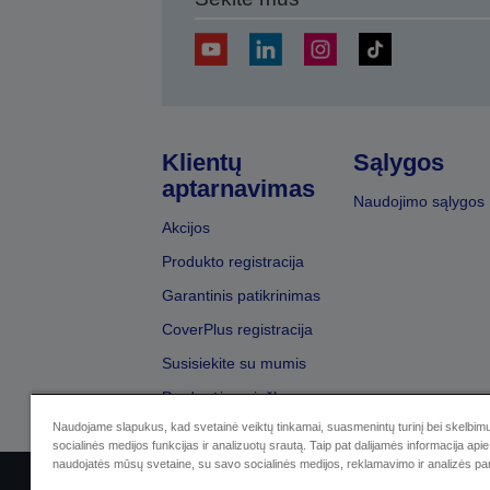
Klientų
Sąlygos
aptarnavimas
Naudojimo sąlygos
Akcijos
Produkto registracija
Garantinis patikrinimas
CoverPlus registracija
Susisiekite su mumis
Pardavėjų paieška
Naudojame slapukus, kad svetainė veiktų tinkamai, suasmenintų turinį bei skelbimu
socialinės medijos funkcijas ir analizuotų srautą. Taip pat dalijamės informacija apie 
naudojatės mūsų svetaine, su savo socialinės medijos, reklamavimo ir analizės par