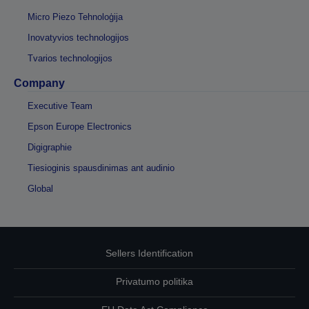
Micro Piezo Tehnoloģija
Inovatyvios technologijos
Tvarios technologijos
Company
Executive Team
Epson Europe Electronics
Digigraphie
Tiesioginis spausdinimas ant audinio
Global
Sellers Identification
Privatumo politika