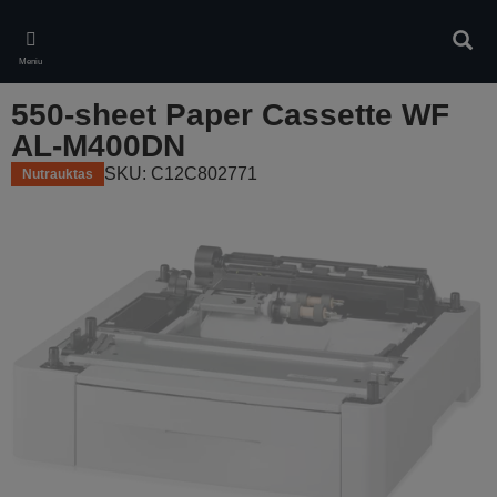
Skip
to
Ieškot
main
Meniu
content
550-sheet Paper Cassette WF
AL-M400DN
SKU: C12C802771
Nutrauktas