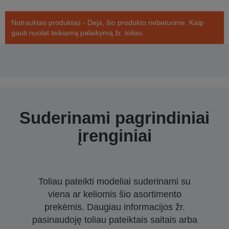
Nutrauktas produktas - Deja, šio produkto nebeturime. Kaip
gauti nuolat teikiamą palaikymą žr. toliau.
Suderinami pagrindiniai
įrenginiai
Toliau pateikti modeliai suderinami su
viena ar keliomis šio asortimento
prekėmis. Daugiau informacijos žr.
pasinaudoję toliau pateiktais saitais arba