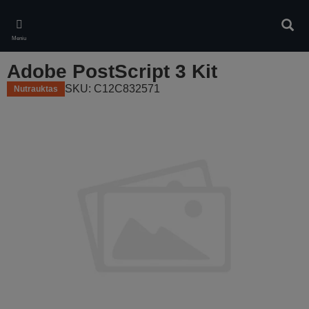
Skip
to
Ieškot
main
Meniu
content
Adobe PostScript 3 Kit
SKU: C12C832571
Nutrauktas