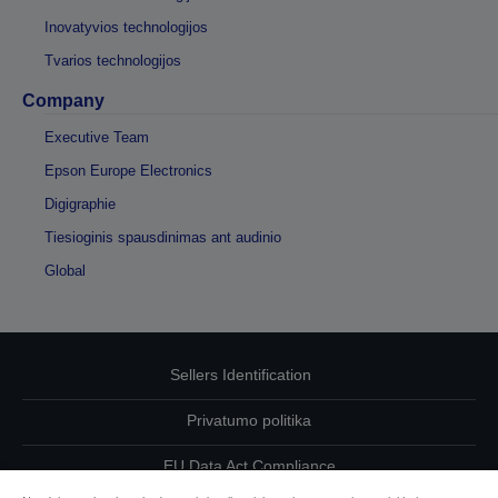
Inovatyvios technologijos
Tvarios technologijos
Company
Executive Team
Epson Europe Electronics
Digigraphie
Tiesioginis spausdinimas ant audinio
Global
Sellers Identification
Privatumo politika
EU Data Act Compliance