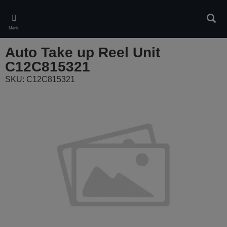
Skip
to
Ieškot
main
Meniu
content
Auto Take up Reel Unit
C12C815321
SKU: C12C815321