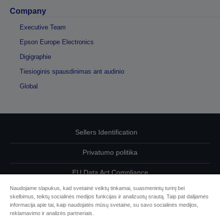
Company
Executive Team
Epson Europe Electronics
Digigraphie
Tiesioginis spausdinimas ant audinio
Global
Sellers Identification
Privatumo politika
EU Data Act Compliance
Naudojame slapukus, kad svetainė veiktų tinkamai, suasmenintų turinį bei
Susisiekite su mumis dėl savo duomenų
skelbimus, teiktų socialinės medijos funkcijas ir analizuotų srautą. Taip pat dalijamės
informacija apie tai, kaip naudojatės mūsų svetaine, su savo socialinės medijos,
Cookie Information
reklamavimo ir analizės partneriais.