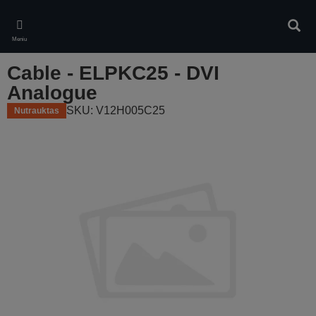
Skip
to
Ieškot
main
Meniu
content
Cable - ELPKC25 - DVI
Analogue
SKU: V12H005C25
Nutrauktas