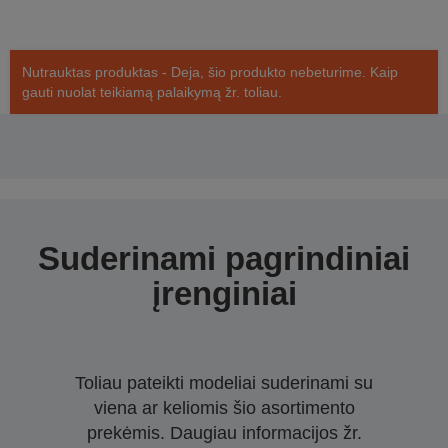
Nutrauktas produktas - Deja, šio produkto nebeturime. Kaip
gauti nuolat teikiamą palaikymą žr. toliau.
Suderinami pagrindiniai
įrenginiai
Toliau pateikti modeliai suderinami su
viena ar keliomis šio asortimento
prekėmis. Daugiau informacijos žr.