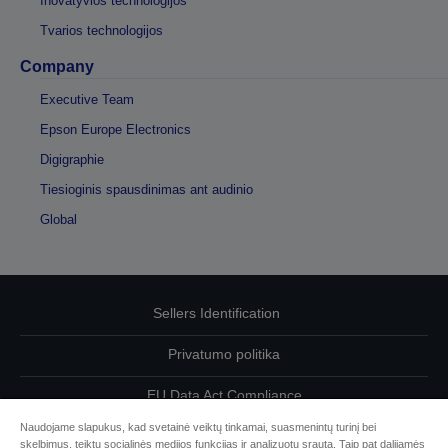
Inovatyvios technologijos
Tvarios technologijos
Company
Executive Team
Epson Europe Electronics
Digigraphie
Tiesioginis spausdinimas ant audinio
Global
Sellers Identification
Privatumo politika
EU Data Act Compliance
Naudojame slapukus, kad svetainė veiktų tinkamai, suasmenintų turinį bei
Susisiekite su mumis dėl savo duomenų
skelbimus, teiktų socialinės medijos funkcijas ir analizuotų srautą. Taip pat dalijamės