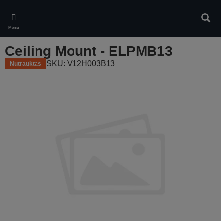
Skip
to
Ieškot
main
Meniu
content
Ceiling Mount - ELPMB13
SKU: V12H003B13
Nutrauktas