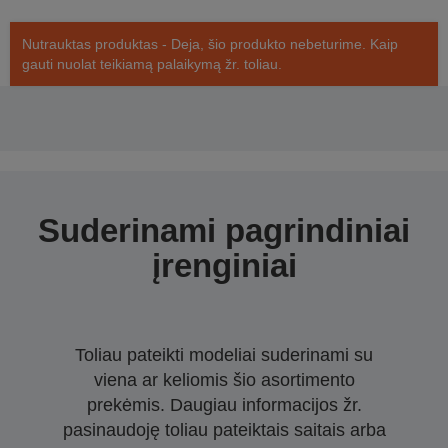
Nutrauktas produktas - Deja, šio produkto nebeturime. Kaip
gauti nuolat teikiamą palaikymą žr. toliau.
Suderinami pagrindiniai
įrenginiai
Toliau pateikti modeliai suderinami su
viena ar keliomis šio asortimento
prekėmis. Daugiau informacijos žr.
pasinaudoję toliau pateiktais saitais arba