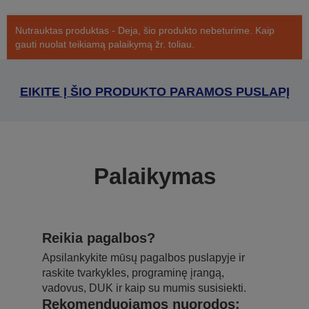
Nutrauktas produktas - Deja, šio produkto nebeturime. Kaip
gauti nuolat teikiamą palaikymą žr. toliau.
EIKITE Į ŠIO PRODUKTO PARAMOS PUSLAPĮ
Palaikymas
Reikia pagalbos?
Apsilankykite mūsų pagalbos puslapyje ir
raskite tvarkykles, programinę įrangą,
vadovus, DUK ir kaip su mumis susisiekti.
Rekomenduojamos nuorodos: