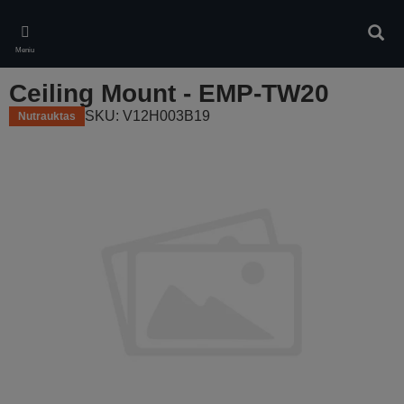
Skip
to
Ieškot
main
Meniu
content
Ceiling Mount - EMP-TW20
SKU: V12H003B19
Nutrauktas