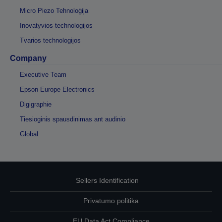
Micro Piezo Tehnoloģija
Inovatyvios technologijos
Tvarios technologijos
Company
Executive Team
Epson Europe Electronics
Digigraphie
Tiesioginis spausdinimas ant audinio
Global
Sellers Identification
Privatumo politika
EU Data Act Compliance