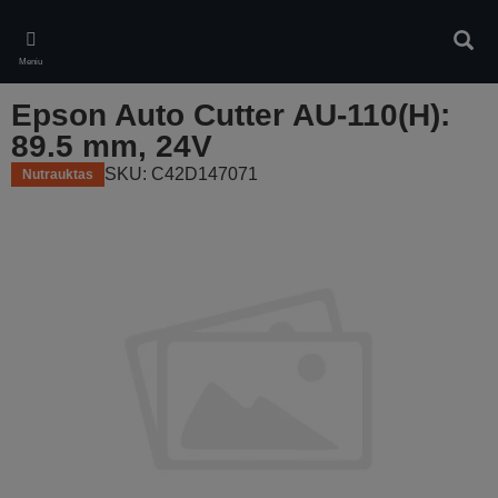
Skip
to
Ieškot
main
Meniu
content
Epson Auto Cutter AU-110(H):
89.5 mm, 24V
SKU: C42D147071
Nutrauktas