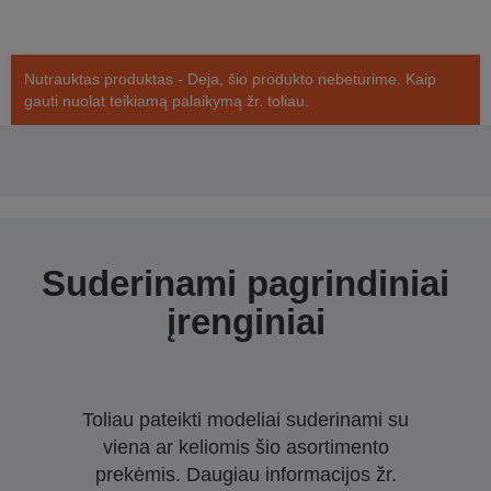
Nutrauktas produktas - Deja, šio produkto nebeturime. Kaip
gauti nuolat teikiamą palaikymą žr. toliau.
Suderinami pagrindiniai
įrenginiai
Toliau pateikti modeliai suderinami su
viena ar keliomis šio asortimento
prekėmis. Daugiau informacijos žr.