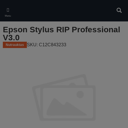
Skip
to
Ieškot
main
Meniu
content
Epson Stylus RIP Professional
V3.0
SKU: C12C843233
Nutrauktas