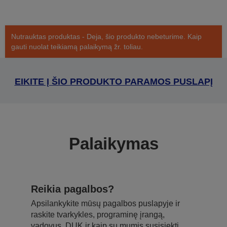
Nutrauktas produktas - Deja, šio produkto nebeturime. Kaip
gauti nuolat teikiamą palaikymą žr. toliau.
EIKITE Į ŠIO PRODUKTO PARAMOS PUSLAPĮ
Palaikymas
Reikia pagalbos?
Apsilankykite mūsų pagalbos puslapyje ir
raskite tvarkykles, programinę įrangą,
vadovus, DUK ir kaip su mumis susisiekti.