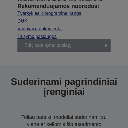
Rekomenduojamos nuorodos:
Tvarkyklės ir programinė įranga
DUK
Vadovai ir dokumentai
Taisymo paslaugos
Eiti į palaikymo puslapį
Suderinami pagrindiniai
įrenginiai
Toliau pateikti modeliai suderinami su
viena ar keliomis šio asortimento