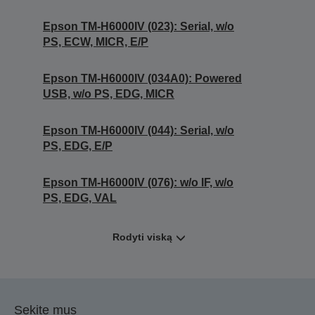
Epson TM-H6000IV (023): Serial, w/o
PS, ECW, MICR, E/P
Epson TM-H6000IV (034A0): Powered
USB, w/o PS, EDG, MICR
Epson TM-H6000IV (044): Serial, w/o
PS, EDG, E/P
Epson TM-H6000IV (076): w/o IF, w/o
PS, EDG, VAL
Rodyti viską
Sekite mus