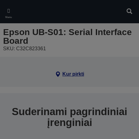
Skip
to
Ieškot
main
Meniu
content
Epson UB-S01: Serial Interface
Board
SKU: C32C823361
Kur pirkti
Suderinami pagrindiniai
įrenginiai