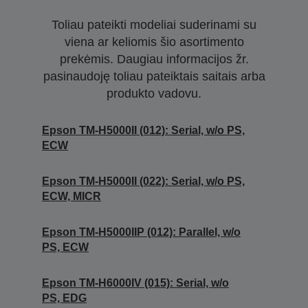
Toliau pateikti modeliai suderinami su
viena ar keliomis šio asortimento
prekėmis. Daugiau informacijos žr.
pasinaudoję toliau pateiktais saitais arba
produkto vadovu.
Epson TM-H5000II (012): Serial, w/o PS,
ECW
Epson TM-H5000II (022): Serial, w/o PS,
ECW, MICR
Epson TM-H5000IIP (012): Parallel, w/o
PS, ECW
Epson TM-H6000IV (015): Serial, w/o
PS, EDG