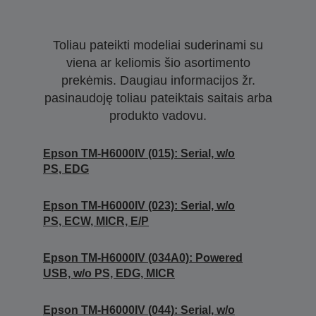
Toliau pateikti modeliai suderinami su
viena ar keliomis šio asortimento
prekėmis. Daugiau informacijos žr.
pasinaudoję toliau pateiktais saitais arba
produkto vadovu.
Epson TM-H6000IV (015): Serial, w/o
PS, EDG
Epson TM-H6000IV (023): Serial, w/o
PS, ECW, MICR, E/P
Epson TM-H6000IV (034A0): Powered
USB, w/o PS, EDG, MICR
Epson TM-H6000IV (044): Serial, w/o