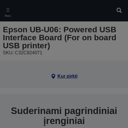
Skip
to
Ieškot
main
Meniu
content
Epson UB-U06: Powered USB
Interface Board (For on board
USB printer)
SKU: C32C824071
Kur pirkti
Suderinami pagrindiniai
įrenginiai