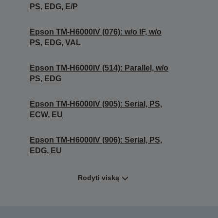
PS, EDG, E/P
Epson TM-H6000IV (076): w/o IF, w/o
PS, EDG, VAL
Epson TM-H6000IV (514): Parallel, w/o
PS, EDG
Epson TM-H6000IV (905): Serial, PS,
ECW, EU
Epson TM-H6000IV (906): Serial, PS,
EDG, EU
Rodyti viską