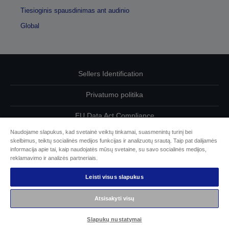
Tiesioginis spausdinimas ant audinio
Global
Sellers Identification
Privatumo politika
EU Data Act Compliance
Naudojame slapukus, kad svetainė veiktų tinkamai, suasmenintų turinį bei
Susisiekite su mumis dėl savo duomenų
skelbimus, teiktų socialinės medijos funkcijas ir analizuotų srautą. Taip pat dalijamės
informacija apie tai, kaip naudojatės mūsų svetaine, su savo socialinės medijos,
Cookie Information
reklamavimo ir analizės partneriais.
Leisti visus slapukus
„Epson“ įsipareigojimas dėl prieinamumo
Atsisakyti visų
© „Seiko Epson“, 2026 m.
Slapukų nustatymai