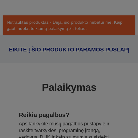
Nutrauktas produktas - Deja, šio produkto nebeturime. Kaip
gauti nuolat teikiamą palaikymą žr. toliau.
EIKITE Į ŠIO PRODUKTO PARAMOS PUSLAPĮ
Palaikymas
Reikia pagalbos?
Apsilankykite mūsų pagalbos puslapyje ir
raskite tvarkykles, programinę įrangą,
vadovus, DUK ir kaip su mumis susisiekti.