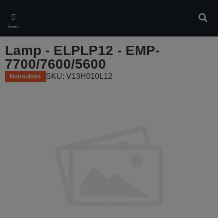
Skip
to
Ieškot
main
Meniu
content
Lamp - ELPLP12 - EMP-
7700/7600/5600
SKU: V13H010L12
Nutrauktas