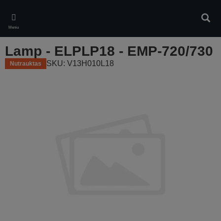
Skip
to
Ieškot
main
Meniu
content
Lamp - ELPLP18 - EMP-720/730
SKU: V13H010L18
Nutrauktas