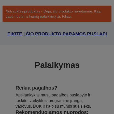
Nutrauktas produktas - Deja, šio produkto nebeturime. Kaip
gauti nuolat teikiamą palaikymą žr. toliau.
EIKITE Į ŠIO PRODUKTO PARAMOS PUSLAPĮ
Palaikymas
Reikia pagalbos?
Apsilankykite mūsų pagalbos puslapyje ir
raskite tvarkykles, programinę įrangą,
vadovus, DUK ir kaip su mumis susisiekti.
Rekomenduojamos nuorodos: