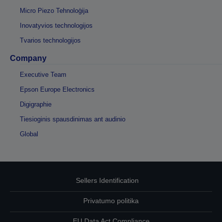
Micro Piezo Tehnoloģija
Inovatyvios technologijos
Tvarios technologijos
Company
Executive Team
Epson Europe Electronics
Digigraphie
Tiesioginis spausdinimas ant audinio
Global
Sellers Identification
Privatumo politika
EU Data Act Compliance