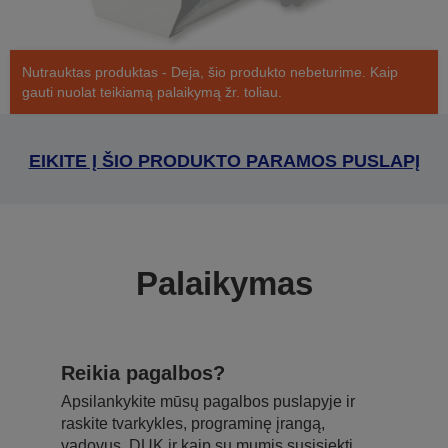
Nutrauktas produktas - Deja, šio produkto nebeturime. Kaip
gauti nuolat teikiamą palaikymą žr. toliau.
EIKITE Į ŠIO PRODUKTO PARAMOS PUSLAPĮ
Palaikymas
Reikia pagalbos?
Apsilankykite mūsų pagalbos puslapyje ir
raskite tvarkykles, programinę įrangą,
vadovus, DUK ir kaip su mumis susisiekti.