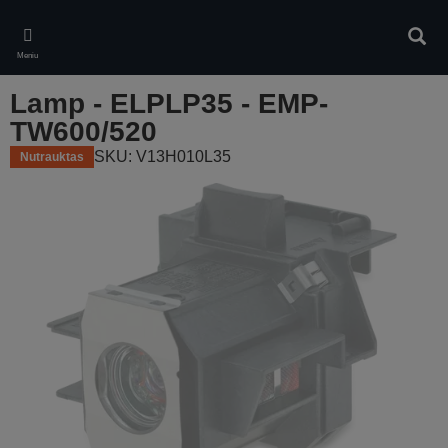
Skip
to
Ieškot
main
Meniu
content
Lamp - ELPLP35 - EMP-
TW600/520
SKU: V13H010L35
Nutrauktas