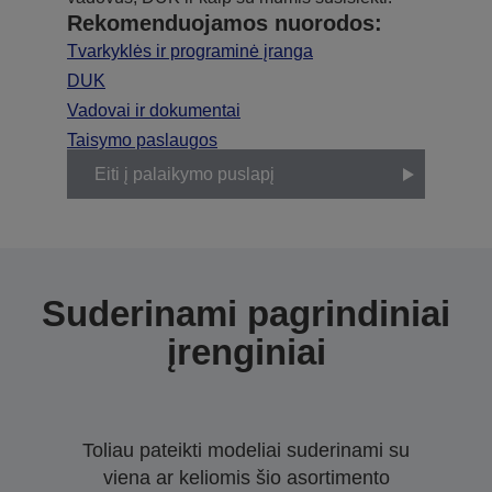
Rekomenduojamos nuorodos:
Tvarkyklės ir programinė įranga
DUK
Vadovai ir dokumentai
Taisymo paslaugos
Eiti į palaikymo puslapį
Suderinami pagrindiniai
įrenginiai
Toliau pateikti modeliai suderinami su
viena ar keliomis šio asortimento