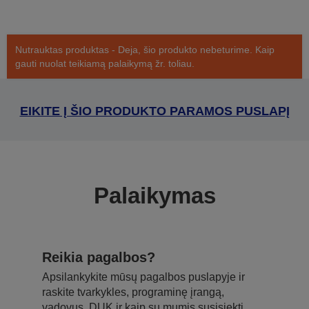
Nutrauktas produktas - Deja, šio produkto nebeturime. Kaip
gauti nuolat teikiamą palaikymą žr. toliau.
EIKITE Į ŠIO PRODUKTO PARAMOS PUSLAPĮ
Palaikymas
Reikia pagalbos?
Apsilankykite mūsų pagalbos puslapyje ir
raskite tvarkykles, programinę įrangą,
vadovus, DUK ir kaip su mumis susisiekti.