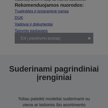
Rekomenduojamos nuorodos:
Tvarkyklės ir programinė įranga
DUK
Vadovai ir dokumentai
Taisymo paslaugos
Eiti į palaikymo puslapį
Suderinami pagrindiniai
įrenginiai
Toliau pateikti modeliai suderinami su
viena ar keliomis šio asortimento