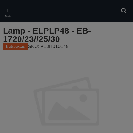
Skip
to
Ieškot
main
Meniu
content
Lamp - ELPLP48 - EB-
1720/23//25/30
SKU: V13H010L48
Nutrauktas