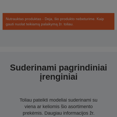
Nutrauktas produktas - Deja, šio produkto nebeturime. Kaip
gauti nuolat teikiamą palaikymą žr. toliau.
Suderinami pagrindiniai
įrenginiai
Toliau pateikti modeliai suderinami su
viena ar keliomis šio asortimento
prekėmis. Daugiau informacijos žr.