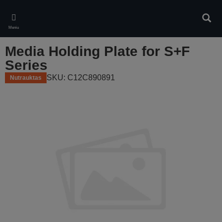
Skip
to
Ieškot
main
Meniu
content
Media Holding Plate for S+F
Series
SKU: C12C890891
Nutrauktas