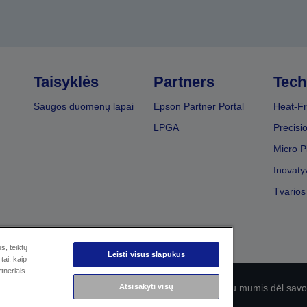
Taisyklės
Partners
Tech
Saugos duomenų lapai
Epson Partner Portal
Heat-Fr
LPGA
Precisi
Micro P
Inovaty
Tvarios
s, teiktų
Leisti visus slapukus
tai, kaip
tneriais.
olitika
EU Data Act Compliance
Susisiekite su mumis dėl sa
Atsisakyti visų