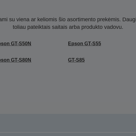
nami su viena ar keliomis šio asortimento prekėmis. Daug
toliau pateiktais saitais arba produkto vadovu.
pson GT-S50N
Epson GT-S55
pson GT-S80N
GT-S85