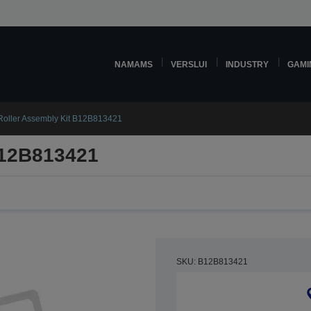
NAMAMS
VERSLUI
INDUSTRY
GAMI
Roller Assembly Kit B12B813421
B12B813421
SKU: B12B813421