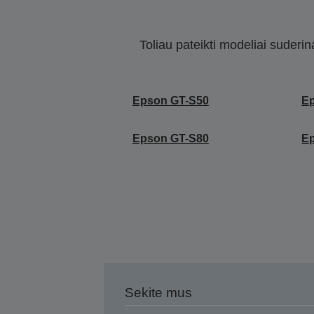
Toliau pateikti modeliai suderi
Epson GT-S50
E
Epson GT-S80
E
Sekite mus