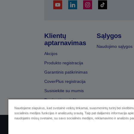
Klientų
Sąlygos
aptarnavimas
Naudojimo sąlygos
Akcijos
Produkto registracija
Garantinis patikrinimas
CoverPlus registracija
Susisiekite su mumis
Pardavėjų paieška
Naudojame slapukus, kad svetainė veiktų tinkamai, suasmenintų turinį bei skelbimu
socialinės medijos funkcijas ir analizuotų srautą. Taip pat dalijamės informacija apie 
naudojatės mūsų svetaine, su savo socialinės medijos, reklamavimo ir analizės par
Sellers Identification
Privatumo p