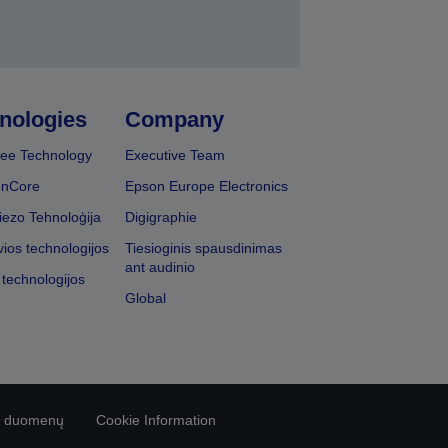
nologies
Company
ee Technology
Executive Team
onCore
Epson Europe Electronics
iezo Tehnoloģija
Digigraphie
vios technologijos
Tiesioginis spausdinimas
ant audinio
 technologijos
Global
vo duomenų
Cookie Information