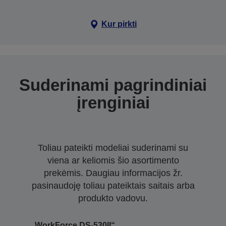
Kur pirkti
Suderinami pagrindiniai
įrenginiai
Toliau pateikti modeliai suderinami su
viena ar keliomis šio asortimento
prekėmis. Daugiau informacijos žr.
pasinaudoję toliau pateiktais saitais arba
produkto vadovu.
„WorkForce DS-530II“