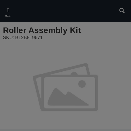
Skip
to
Ieškot
main
Meniu
content
Roller Assembly Kit
SKU: B12B819671