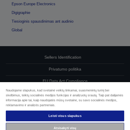
Epson Europe Electronics
Digigraphie
Tiesioginis spausdinimas ant audinio
Global
Sellers Identification
Privatumo politika
EU Data Act Compliance
Naudojame slapukus, kad svetainė veiktų tinkamai, suasmenintų turinį bei
Susisiekite su mumis dėl savo duomenų
skelbimus, teiktų socialinės medijos funkcijas ir analizuotų srautą. Taip pat dalijamės
informacija apie tai, kaip naudojatės mūsų svetaine, su savo socialinės medijos,
Cookie Information
reklamavimo ir analizės partneriais.
Leisti visus slapukus
„Epson“ įsipareigojimas dėl prieinamumo
Atsisakyti visų