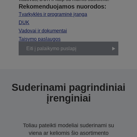
Rekomenduojamos nuorodos:
Tvarkyklės ir programinė įranga
DUK
Vadovai ir dokumentai
Taisymo paslaugos
Eiti į palaikymo puslapį
Suderinami pagrindiniai
įrenginiai
Toliau pateikti modeliai suderinami su
viena ar keliomis šio asortimento