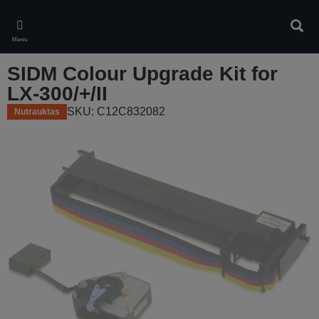
Skip
to
Ieškot
main
Meniu
content
SIDM Colour Upgrade Kit for
LX-300/+/II
SKU: C12C832082
Nutrauktas