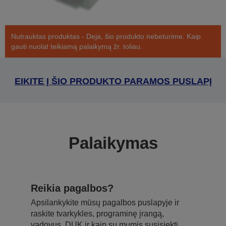
Nutrauktas produktas - Deja, šio produkto nebeturime. Kaip
gauti nuolat teikiamą palaikymą žr. toliau.
EIKITE Į ŠIO PRODUKTO PARAMOS PUSLAPĮ
Palaikymas
Reikia pagalbos?
Apsilankykite mūsų pagalbos puslapyje ir
raskite tvarkykles, programinę įrangą,
vadovus, DUK ir kaip su mumis susisiekti.