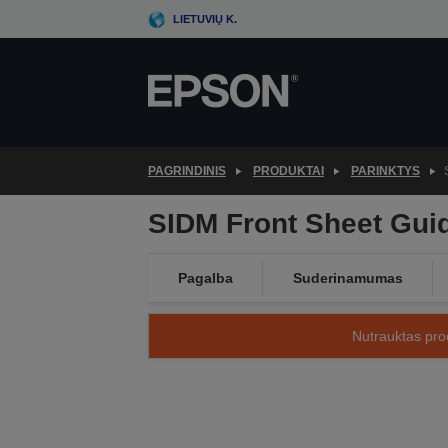
Skip
LIETUVIŲ K.
to
main
content
PAGRINDINIS
PRODUKTAI
PARINKTYS
SIDM Front Sheet Guid
Pagalba
Suderinamumas
Nutrauktas prod