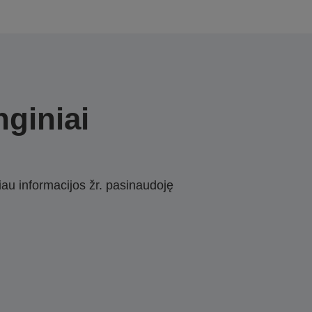
nginiai
iau informacijos žr. pasinaudoję