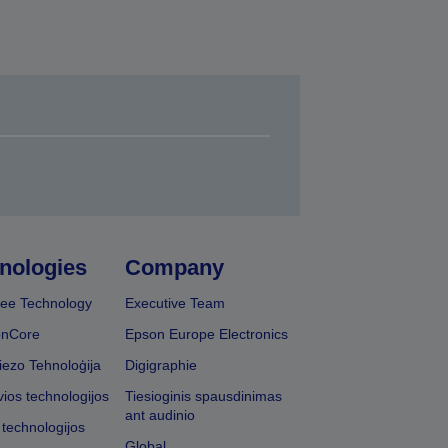
nologies
Company
ee Technology
Executive Team
onCore
Epson Europe Electronics
iezo Tehnoloģija
Digigraphie
vios technologijos
Tiesioginis spausdinimas
ant audinio
 technologijos
Global