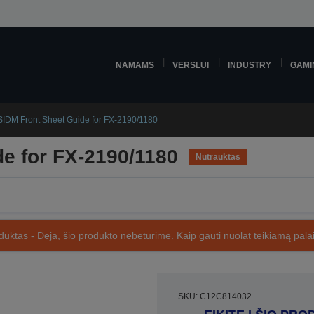
NAMAMS
VERSLUI
INDUSTRY
GAMI
SIDM Front Sheet Guide for FX-2190/1180
e for FX-2190/1180
Nutrauktas
uktas - Deja, šio produkto nebeturime. Kaip gauti nuolat teikiamą palai
SKU: C12C814032