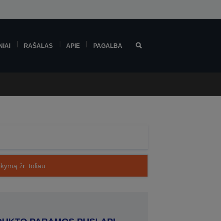
NIAI
RAŠALAS
APIE
PAGALBA
kymą žr. toliau.