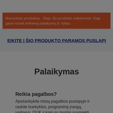
Nutrauktas produktas - Deja, šio produkto nebeturime. Kaip
gauti nuolat teikiamą palaikymą žr. toliau.
EIKITE Į ŠIO PRODUKTO PARAMOS PUSLAPĮ
Palaikymas
Reikia pagalbos?
Apsilankykite mūsų pagalbos puslapyje ir
raskite tvarkykles, programinę įrangą,
vadovus, DUK ir kaip su mumis susisiekti.