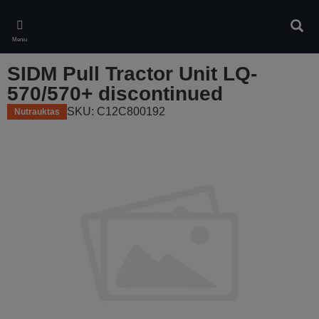
Skip
to
Ieškot
main
Meniu
content
SIDM Pull Tractor Unit LQ-
570/570+ discontinued
SKU: C12C800192
Nutrauktas