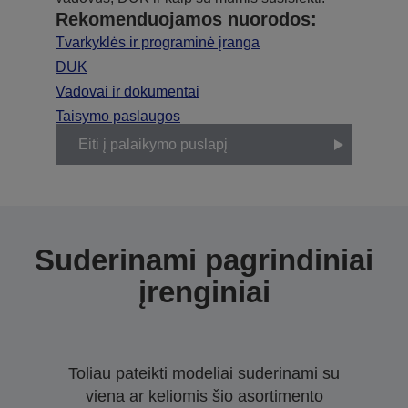
Rekomenduojamos nuorodos:
Tvarkyklės ir programinė įranga
DUK
Vadovai ir dokumentai
Taisymo paslaugos
Eiti į palaikymo puslapį
Suderinami pagrindiniai
įrenginiai
Toliau pateikti modeliai suderinami su
viena ar keliomis šio asortimento