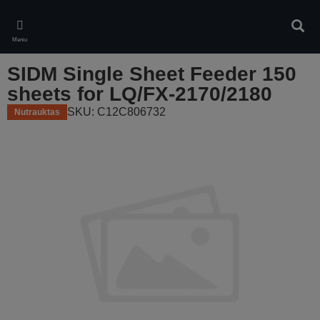
Skip
to
Ieškot
main
Meniu
content
SIDM Single Sheet Feeder 150
sheets for LQ/FX-2170/2180
SKU: C12C806732
Nutrauktas