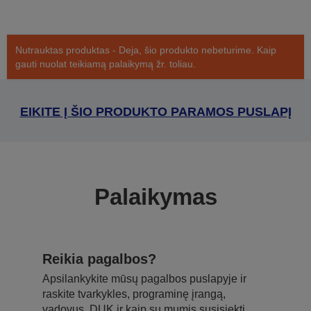
Nutrauktas produktas - Deja, šio produkto nebeturime. Kaip
gauti nuolat teikiamą palaikymą žr. toliau.
EIKITE Į ŠIO PRODUKTO PARAMOS PUSLAPĮ
Palaikymas
Reikia pagalbos?
Apsilankykite mūsų pagalbos puslapyje ir
raskite tvarkykles, programinę įrangą,
vadovus, DUK ir kaip su mumis susisiekti.