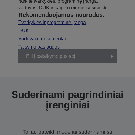
raskite tvarkykles, programinę įrangą,
vadovus, DUK ir kaip su mumis susisiekti.
Rekomenduojamos nuorodos:
Tvarkyklės ir programinė įranga
DUK
Vadovai ir dokumentai
Taisymo paslaugos
Eiti į palaikymo puslapį
Suderinami pagrindiniai
įrenginiai
Toliau pateikti modeliai suderinami su