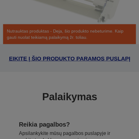
Nutrauktas produktas - Deja, šio produkto nebeturime. Kaip
gauti nuolat teikiamą palaikymą žr. toliau.
EIKITE Į ŠIO PRODUKTO PARAMOS PUSLAPĮ
Palaikymas
Reikia pagalbos?
Apsilankykite mūsų pagalbos puslapyje ir