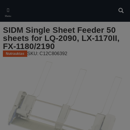
Skip
to
Ieškot
main
Meniu
content
SIDM Single Sheet Feeder 50
sheets for LQ-2090, LX-1170II,
FX-1180/2190
SKU: C12C806392
Nutrauktas