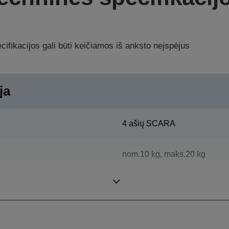
ifikacijos gali būti keičiamos iš anksto neįspėjus
ja
4 ašių SCARA
nom.10 kg, maks.20 kg
1000 mm