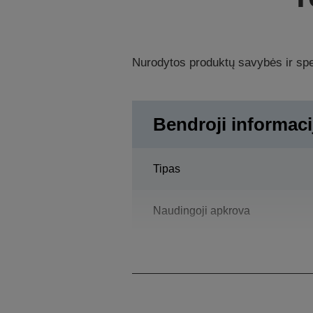
Nurodytos produktų savybės ir spec
Bendroji informaci
Tipas
Naudingoji apkrova
Pasiekiamas horizontaliai