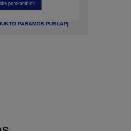
kite perskambinti
RODUKTO PARAMOS PUSLAPĮ
os