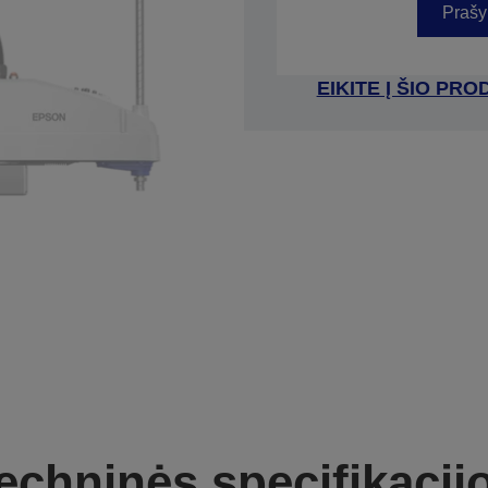
Prašy
EIKITE Į ŠIO P
echninės specifikacij