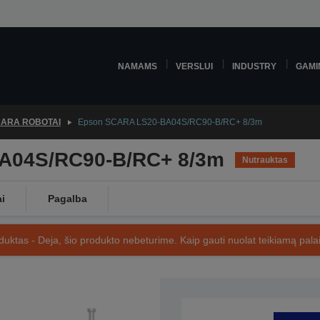
NAMAMS
VERSLUI
INDUSTRY
GAMI
ARA ROBOTAI
Epson SCARA LS20-BA04S/RC90-B/RC+ 8/3m
A04S/RC90-B/RC+ 8/3m
Nutrauktas
ai
Pagalba
uktas - Deja, šio produkto nebeturime. Kaip gauti nuolat teikiamą palai
SKU: R11N03Z002