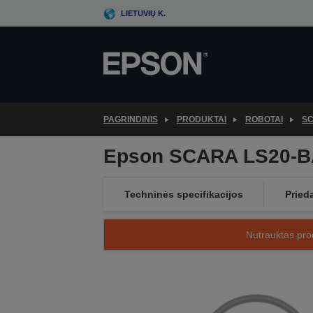
Skip
LIETUVIŲ K.
to
main
content
PAGRINDINIS
PRODUKTAI
ROBOTAI
SC
Epson SCARA LS20-B
Techninės specifikacijos
Pried
Nutrauktas prod