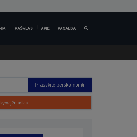
NIAI
RAŠALAS
APIE
PAGALBA
Prašykite perskambinti
kymą žr. toliau.