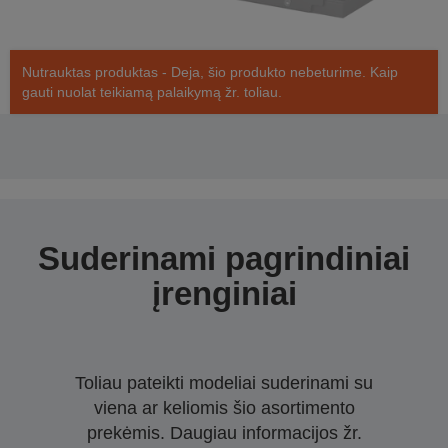
Nutrauktas produktas - Deja, šio produkto nebeturime. Kaip
gauti nuolat teikiamą palaikymą žr. toliau.
Suderinami pagrindiniai
įrenginiai
Toliau pateikti modeliai suderinami su
viena ar keliomis šio asortimento
prekėmis. Daugiau informacijos žr.