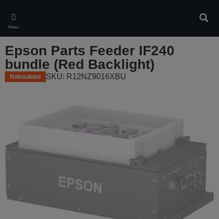
Skip
to
Ieškot
main
Meniu
content
Epson Parts Feeder IF240
bundle (Red Backlight)
SKU: R12NZ9016XBU
Nutrauktas