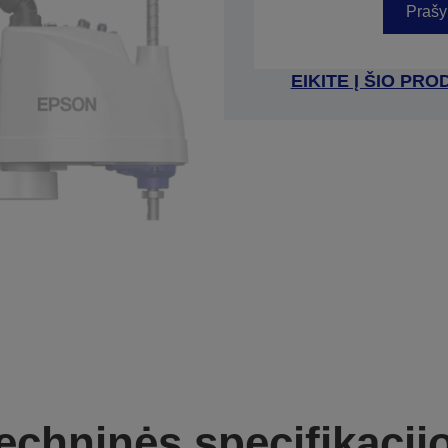
Prašy
EIKITE Į ŠIO P
echninės specifikacij