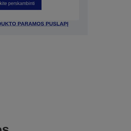
kite perskambinti
RODUKTO PARAMOS PUSLAPĮ
os