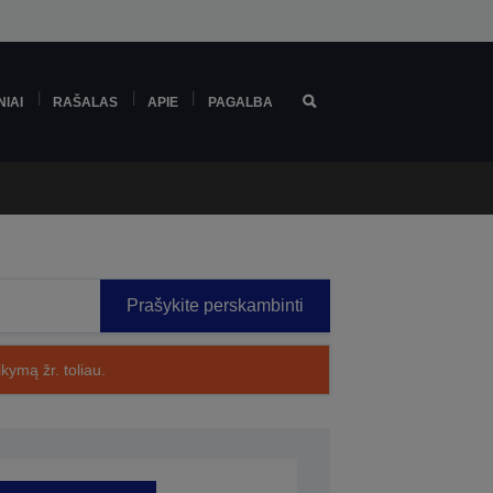
NIAI
RAŠALAS
APIE
PAGALBA
Prašykite perskambinti
kymą žr. toliau.