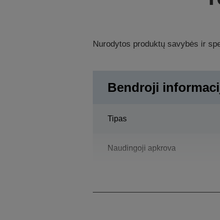
Nurodytos produktų savybės ir spec
Bendroji informaci
Tipas
Naudingoji apkrova
Pasiekiamas horizontaliai