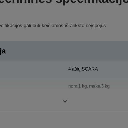
ifikacijos gali būti keičiamos iš anksto neįspėjus
ja
4 ašių SCARA
nom.1 kg, maks.3 kg
400 mm