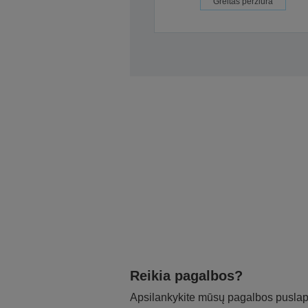
Greitas peržiūra
Reikia pagalbos?
Apsilankykite mūsų pagalbos puslapy