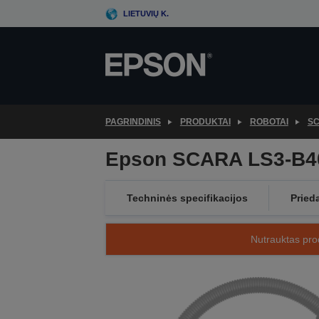
Skip
LIETUVIŲ K.
to
main
content
PAGRINDINIS
PRODUKTAI
ROBOTAI
SC
Epson SCARA LS3-B4
Techninės specifikacijos
Pried
Nutrauktas prod