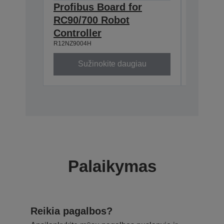
Profibus Board for
Epson
RC90/700 Robot
TP2 (
R12NZ900
Controller
R12NZ9004H
Sužinokite daugiau
Su
Palaikymas
Reikia pagalbos?