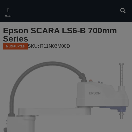
Skip
to
Ieškot
main
Meniu
content
Epson SCARA LS6-B 700mm
Series
SKU: R11N03M00D
Nutrauktas