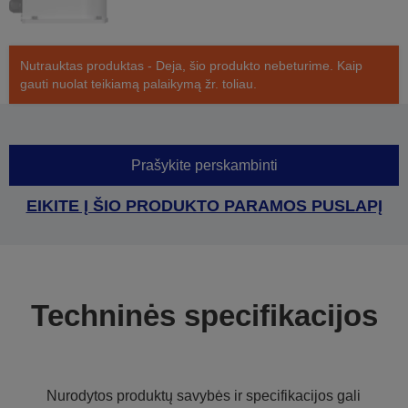
Nutrauktas produktas - Deja, šio produkto nebeturime. Kaip
gauti nuolat teikiamą palaikymą žr. toliau.
Prašykite perskambinti
EIKITE Į ŠIO PRODUKTO PARAMOS PUSLAPĮ
Techninės specifikacijos
Nurodytos produktų savybės ir specifikacijos gali