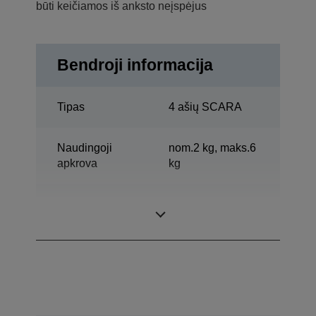
būti keičiamos iš anksto neįspėjus
Bendroji informacija
Tipas
4 ašių SCARA
Naudingoji
nom.2 kg, maks.6
apkrova
kg
Pasiekiamas
700 mm
horizontaliai