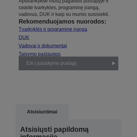
Apsilankykite mūsų pagalbos puslapyje ir
raskite tvarkykles, programinę įrangą,
vadovus, DUK ir kaip su mumis susisiekti.
Rekomenduojamos nuorodos:
Tvarkyklės ir programinė įranga
DUK
Vadovai ir dokumentai
Taisymo paslaugos
Eiti į palaikymo puslapį
Atsisiuntimai
Atsisiųsti papildomą
informaciją