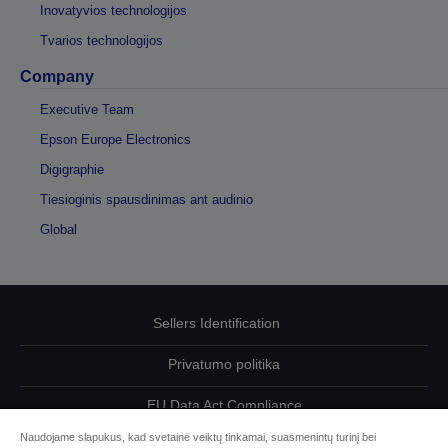
Inovatyvios technologijos
Tvarios technologijos
Company
Executive Team
Epson Europe Electronics
Digigraphie
Tiesioginis spausdinimas ant audinio
Global
Sellers Identification
Privatumo politika
EU Data Act Compliance
Naudojame slapukus, kad svetainė veiktų tinkamai, suasmenintų turinį bei
Susisiekite su mumis dėl savo duomenų