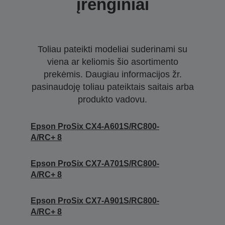
įrenginiai
Toliau pateikti modeliai suderinami su
viena ar keliomis šio asortimento
prekėmis. Daugiau informacijos žr.
pasinaudoję toliau pateiktais saitais arba
produkto vadovu.
Epson ProSix CX4-A601S/RC800-
A/RC+ 8
Epson ProSix CX7-A701S/RC800-
A/RC+ 8
Epson ProSix CX7-A901S/RC800-
A/RC+ 8