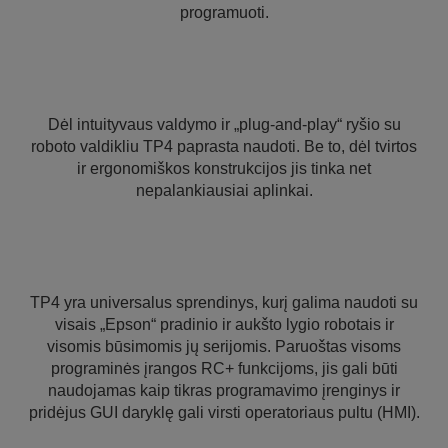
programuoti.
Dėl intuityvaus valdymo ir „plug-and-play“ ryšio su
roboto valdikliu TP4 paprasta naudoti. Be to, dėl tvirtos
ir ergonomiškos konstrukcijos jis tinka net
nepalankiausiai aplinkai.
TP4 yra universalus sprendinys, kurį galima naudoti su
visais „Epson“ pradinio ir aukšto lygio robotais ir
visomis būsimomis jų serijomis. Paruoštas visoms
programinės įrangos RC+ funkcijoms, jis gali būti
naudojamas kaip tikras programavimo įrenginys ir
pridėjus GUI daryklę gali virsti operatoriaus pultu (HMI).