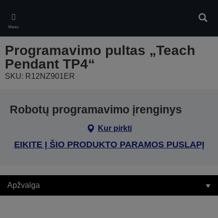
Skip
to
Ieškot
main
Meniu
content
Programavimo pultas „Teach
Pendant TP4“
SKU: R12NZ901ER
Robotų programavimo įrenginys
Kur pirkti
EIKITE Į ŠIO PRODUKTO PARAMOS PUSLAPĮ
Apžvalga