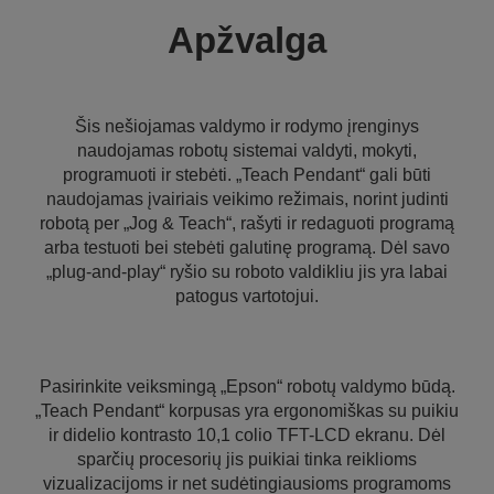
Apžvalga
Šis nešiojamas valdymo ir rodymo įrenginys
naudojamas robotų sistemai valdyti, mokyti,
programuoti ir stebėti. „Teach Pendant“ gali būti
naudojamas įvairiais veikimo režimais, norint judinti
robotą per „Jog & Teach“, rašyti ir redaguoti programą
arba testuoti bei stebėti galutinę programą. Dėl savo
„plug-and-play“ ryšio su roboto valdikliu jis yra labai
patogus vartotojui.
Pasirinkite veiksmingą „Epson“ robotų valdymo būdą.
„Teach Pendant“ korpusas yra ergonomiškas su puikiu
ir didelio kontrasto 10,1 colio TFT-LCD ekranu. Dėl
sparčių procesorių jis puikiai tinka reiklioms
vizualizacijoms ir net sudėtingiausioms programoms