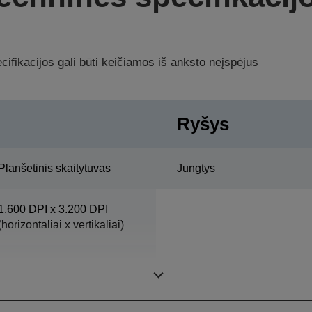
ifikacijos gali būti keičiamos iš anksto neįspėjus
Ryšys
Planšetinis skaitytuvas
Jungtys
1.600 DPI x 3.200 DPI
(horizontaliai x vertikaliai)
216 mm x 297 mm
(horizontaliai x vertikaliai)