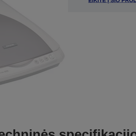
EIKITE Į ŠIO P
echninės specifikacij