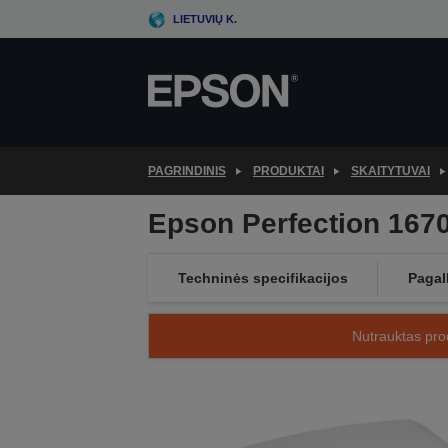
Skip
LIETUVIŲ K.
to
main
content
PAGRINDINIS
PRODUKTAI
SKAITYTUVAI
Epson Perfection 167
Techninės specifikacijos
Pagal
Nutrauktas prod