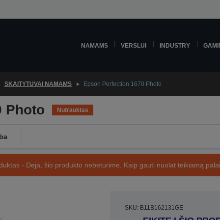
NAMAMS
VERSLUI
INDUSTRY
GAMI
SKAITYTUVAI NAMAMS
Epson Perfection 1670 Photo
0 Photo
Nutrauktas
ba
uktas - Deja, šio produkto nebeturime. Kaip gauti nuolat teikiamą palai
SKU: B11B162131GE