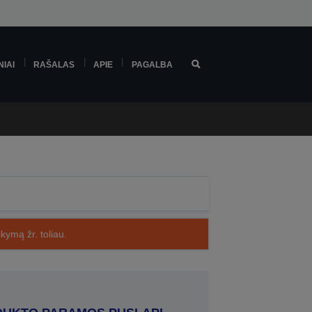
NIAI
RAŠALAS
APIE
PAGALBA
kymą žr. toliau.