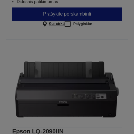
Didesnis patikimumas
Prašykite perskambinti
Kur pirkti
Palyginkite
Epson LQ-2090IIN