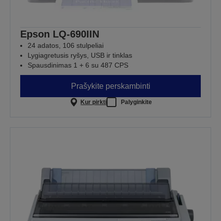
Epson LQ-690IIN
24 adatos, 106 stulpeliai
Lygiagretusis ryšys, USB ir tinklas
Spausdinimas 1 + 6 su 487 CPS
Prašykite perskambinti
Kur pirkti
Palyginkite