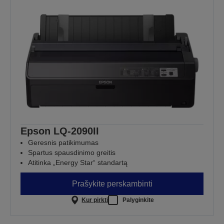
Epson LQ-2090II
Geresnis patikimumas
Spartus spausdinimo greitis
Atitinka „Energy Star“ standartą
Prašykite perskambinti
Kur pirkti
Palyginkite