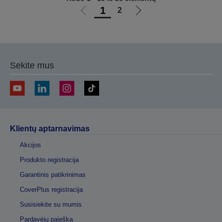
1
2
Eiti
Eiti
į
į
ankstesnį
kitą
puslapį
puslapį
Sekite mus
Klientų aptarnavimas
Akcijos
Produkto registracija
Garantinis patikrinimas
CoverPlus registracija
Susisiekite su mumis
Pardavėjų paieška