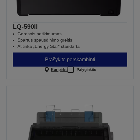
LQ-590II
Geresnis patikimumas
Spartus spausdinimo greitis
Atitinka „Energy Star“ standartą
Prašykite perskambinti
Kur pirkti
Palyginkite