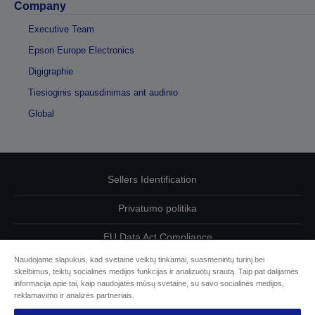
Company
Executive Team
Epson Europe Electronics
Digigraphie
Tiesioginis spausdinimas ant audinio
Global
Sellers Identification
Privatumo politika
EU Data Act Compliance
Naudojame slapukus, kad svetainė veiktų tinkamai, suasmenintų turinį bei
Susisiekite su mumis dėl savo duomenų
skelbimus, teiktų socialinės medijos funkcijas ir analizuotų srautą. Taip pat dalijamės
informacija apie tai, kaip naudojatės mūsų svetaine, su savo socialinės medijos,
Cookie Information
reklamavimo ir analizės partneriais.