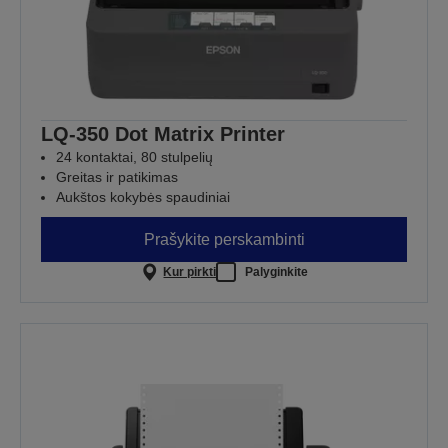
LQ-350 Dot Matrix Printer
24 kontaktai, 80 stulpelių
Greitas ir patikimas
Aukštos kokybės spaudiniai
Prašykite perskambinti
Kur pirkti
Palyginkite