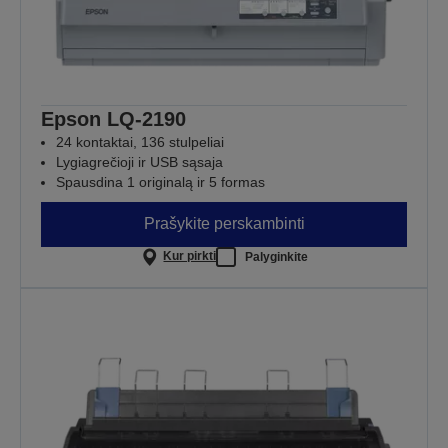
Epson LQ-2190
24 kontaktai, 136 stulpeliai
Lygiagrečioji ir USB sąsaja
Spausdina 1 originalą ir 5 formas
Prašykite perskambinti
Kur pirkti
Palyginkite