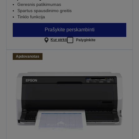
Geresnis patikimumas
Spartus spausdinimo greitis
Tinklo funkcija
Prašykite perskambinti
Kur pirkti
Palyginkite
Apdovanotas