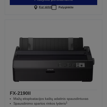
Kur pirkti
Palyginkite
FX-2190II
Mažų eksploatacijos kaštų adatinis spausdintuvas
1
Spausdinimo spartos rinkos lyderis