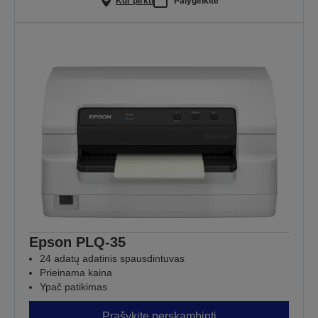
Kur pirkti
Palyginkite
Epson PLQ-35
24 adatų adatinis spausdintuvas
Prieinama kaina
Ypač patikimas
Prašykite perskambinti