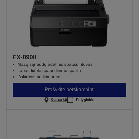
FX-890II
Mažų sąnaudų adatinis spausdintuvas
Labai didelė spausdinimo sparta
Išskirtinis patikimumas
Prašykite perskambinti
Kur pirkti
Palyginkite