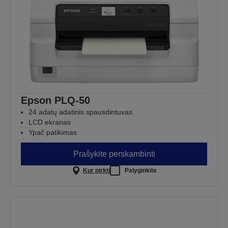
Epson PLQ-50
24 adatų adatinis spausdintuvas
LCD ekranas
Ypač patikimas
Prašykite perskambinti
Kur pirkti
Palyginkite