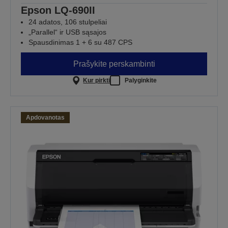
Epson LQ-690II
24 adatos, 106 stulpeliai
„Parallel“ ir USB sąsajos
Spausdinimas 1 + 6 su 487 CPS
Prašykite perskambinti
Kur pirkti
Palyginkite
Apdovanotas