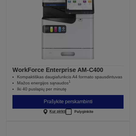
WorkForce Enterprise​ AM-C400
Kompaktiškas daugiafunkcis A4 formato spausdintuvas
1
Mažos energijos sąnaudos
Iki 40 puslapių per minutę
Prašykite perskambinti
Kur pirkti
Palyginkite