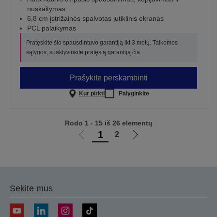
nuskaitymas
6,8 cm įstrižainės spalvotas jutiklinis ekranas
PCL palaikymas
Pratęskite šio spausdintuvo garantiją iki 3 metų. Taikomos
sąlygos, suaktyvinkite pratęstą garantiją
čia
Prašykite perskambinti
Kur pirkti
Palyginkite
Rodo 1 - 15 iš 26 elementų
1
2
Eiti
Eiti
į
į
ankstesnį
kitą
puslapį
puslapį
Sekite mus