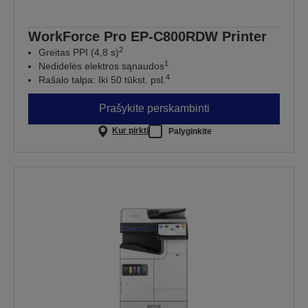
WorkForce Pro EP-C800RDW Printer
2
Greitas PPI (4,8 s)
1
Nedidelės elektros sąnaudos
4
Rašalo talpa: Iki 50 tūkst. psl.
Prašykite perskambinti
Kur pirkti
Palyginkite