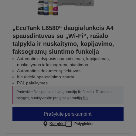
„EcoTank L6580“ daugiafunkcis A4
spausdintuvas su „Wi-Fi“, rašalo
talpykla ir nuskaitymo, kopijavimo,
faksogramų siuntimo funkcija
Automatinis dvipusis spausdinimas, kopijavimas,
nuskaitymas ir faksogramų siuntimas
Automatinis dokumentų tiektuvas
Itin didelė spausdinimo sparta
PCL palaikymas
Pratęskite šio spausdintuvo garantiją iki 3 metų. Taikomos
sąlygos, suaktyvinkite pratęstą garantiją
čia
Prašykite perskambinti
Kur pirkti
Palyginkite