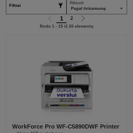
Rikiuoti:
Filtrai
1
2
Eiti
Eiti
Rodo 1 - 15 iš 26 elementų
į
į
ankstesnį
kitą
puslapį
puslapį
WorkForce Pro WF-C5890DWF Printer