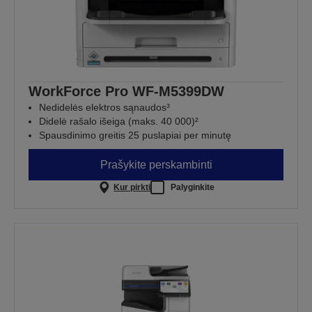
WorkForce Pro WF-M5399DW
Nedidelės elektros sąnaudos³
Didelė rašalo išeiga (maks. 40 000)²
Spausdinimo greitis 25 puslapiai per minutę
Prašykite perskambinti
Kur pirkti
Palyginkite