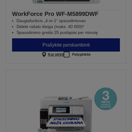
WorkForce Pro WF-M5899DWF
Daugiafunkcis „4-in-1“ spausdintuvas
Didelė rašalo išeiga (maks. 40 000)²
Spausdinimo greitis 25 puslapiai per minutę
Prašykite perskambinti
Kur pirkti
Palyginkite