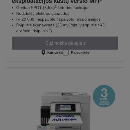
eksploatacijos kaštų verslo MFP
1
Greitas FPOT (5,5 s)
keturios funkcijos
Nedidelės elektros sąnaudos
Iki 20 000 nespalvoto / spalvoto rašalo išeigos
Dvipusis skenavimas (25 atv./min. vienpusis / 45
4
atv./min. dvipusis
)
Sužinokite daugiau
Kur pirkti
Palyginkite