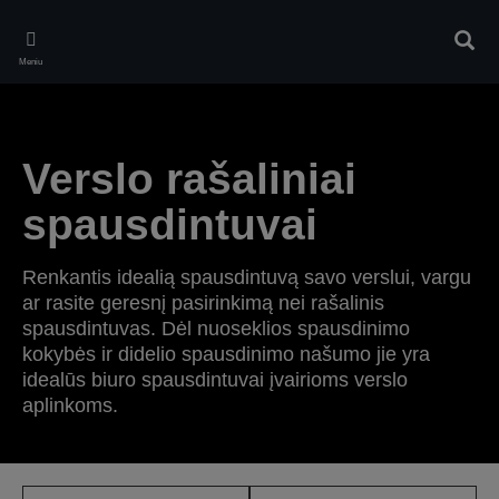
Skip
to
Ieškot
main
Meniu
content
Verslo rašaliniai
spausdintuvai
Renkantis idealią spausdintuvą savo verslui, vargu
ar rasite geresnį pasirinkimą nei rašalinis
spausdintuvas. Dėl nuoseklios spausdinimo
kokybės ir didelio spausdinimo našumo jie yra
idealūs biuro spausdintuvai įvairioms verslo
aplinkoms.