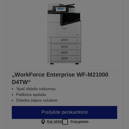
„WorkForce Enterprise WF-M21000
D4TW“
Ypač didelis našumas
Patikima apdaila
Didelės talpos rašalinė
Prašykite perskambinti
Kur pirkti
Palyginkite