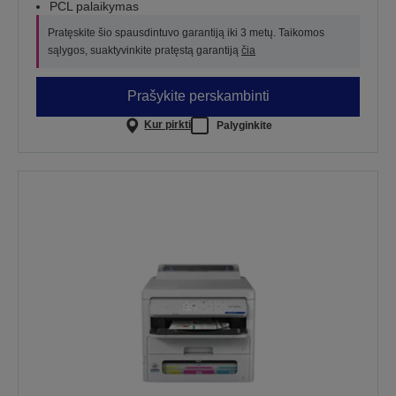
PCL palaikymas
Pratęskite šio spausdintuvo garantiją iki 3 metų. Taikomos
sąlygos, suaktyvinkite pratęstą garantiją
čia
Prašykite perskambinti
Kur pirkti
Palyginkite