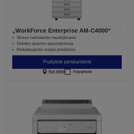
„WorkForce Enterprise AM-C4000“
Streso nekeliantis naudojimasis
Didelės spartos spausdinimas
Reikalaujantis mažai priežiūros
Prašykite perskambinti
Kur pirkti
Palyginkite