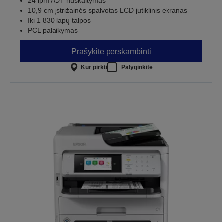
24 ipm ADT nuskaitymas
10,9 cm įstrižainės spalvotas LCD jutiklinis ekranas
Iki 1 830 lapų talpos
PCL palaikymas
Prašykite perskambinti
Kur pirkti
Palyginkite