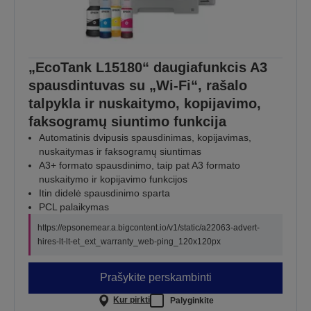
„EcoTank L15180“ daugiafunkcis A3
spausdintuvas su „Wi-Fi“, rašalo
talpykla ir nuskaitymo, kopijavimo,
faksogramų siuntimo funkcija
Automatinis dvipusis spausdinimas, kopijavimas,
nuskaitymas ir faksogramų siuntimas
A3+ formato spausdinimo, taip pat A3 formato
nuskaitymo ir kopijavimo funkcijos
Itin didelė spausdinimo sparta
PCL palaikymas
https://epsonemear.a.bigcontent.io/v1/static/a22063-advert-
hires-lt-lt-et_ext_warranty_web-ping_120x120px
Prašykite perskambinti
Kur pirkti
Palyginkite