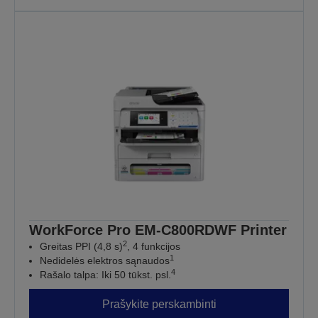
WorkForce Pro EM-C800RDWF Printer
2
Greitas PPI (4,8 s)
, 4 funkcijos
1
Nedidelės elektros sąnaudos
4
Rašalo talpa: Iki 50 tūkst. psl.
Prašykite perskambinti