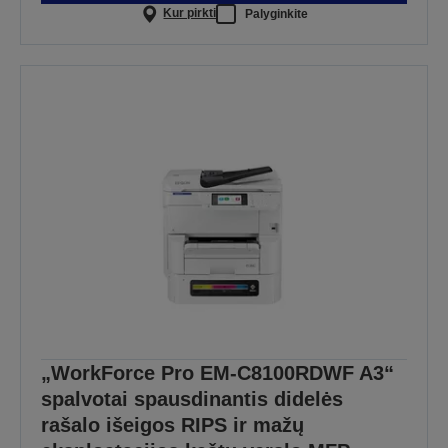
Kur pirkti
Palyginkite
„WorkForce Pro EM-C8100RDWF A3“
spalvotai spausdinantis didelės
rašalo išeigos RIPS ir mažų