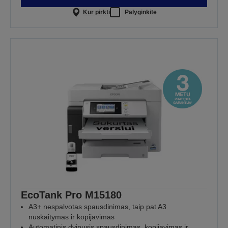
Kur pirkti
Palyginkite
EcoTank Pro M15180
A3+ nespalvotas spausdinimas, taip pat A3
nuskaitymas ir kopijavimas
Automatinis dvipusis spausdinimas, kopijavimas ir