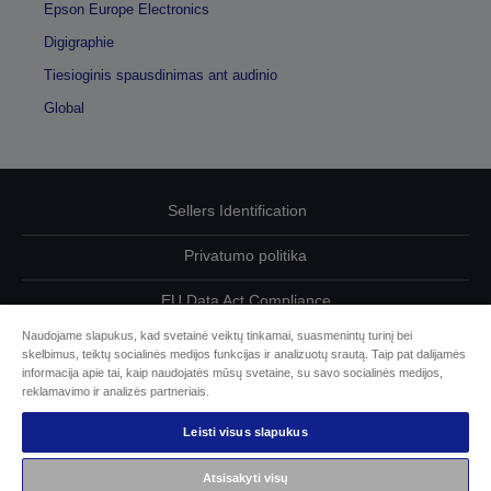
Epson Europe Electronics
Digigraphie
Tiesioginis spausdinimas ant audinio
Global
Sellers Identification
Privatumo politika
EU Data Act Compliance
Naudojame slapukus, kad svetainė veiktų tinkamai, suasmenintų turinį bei
Susisiekite su mumis dėl savo duomenų
skelbimus, teiktų socialinės medijos funkcijas ir analizuotų srautą. Taip pat dalijamės
informacija apie tai, kaip naudojatės mūsų svetaine, su savo socialinės medijos,
Cookie Information
reklamavimo ir analizės partneriais.
Leisti visus slapukus
„Epson“ įsipareigojimas dėl prieinamumo
Atsisakyti visų