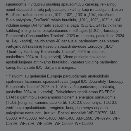
sąnaudomis ir vidutiniu rašalinių spausdintuvų kasečių, reikalingų
norint išspausdinti tokį patį puslapių skaičių, kaip ir naudojant „Epson
EcoTank” rašalo buteliukus „101”, „102”, „103” ir „104”, skaičiumi.
Buvo palyginta „EcoTank” rašalo buteliukų „101”, „102”, „103” ir „104”
vidutinė išeiga (A4 formato spaudiniai pagal ISO/IEC 24712 tikrinimo
šabloną) ir originalios eksploatacinės medžiagos („IDC”, „Hardcopy
Peripherals Consumables Tracker”, 2023 m. siuntos, paskelbtos 2024
m. 1-ąjį ketvirtį), naudojamos 40 geriausiai parduodamuose plataus
vartojimo A4 rašalinių kasečių spausdintuvuose Europoje („IDC”,
„Quarterly Hardcopy Peripherals Tracker”, 2023 m. siuntos,
paskelbtos 2024 m. 1-ąjį ketvirtį). Vieno puslapio savikaina
apskaičiuojama atitinkamo buteliuko / kasetės vidutinę pardavimo
kainą, kurią stebi IDC, dalijant iš išeigos..
2
Palyginti su geriausiai Europoje parduodamais analogiškais
spalviniais lazeriniais spausdintuvais (pagal IDC „Quaretely Hardcopy
Peripherals Tracker“ 2023 m. I–IV ketvirčių pardavimų ataskaitą;
paskelbta 2024 m. I ketvirtį). Palyginimas grindžiamas ENERGY
STAR ir gamintojų skelbiamomis tipinėmis energijos sąnaudomis
(TEC). Įrenginių, kuriems pateikti tik TEC 2.0 duomenys, TEC 3.0
vertė buvo apskaičiuota. Įrenginiai, kurių duomenys nepateikti,
palyginime nenaudoti. Įtraukti „Epson“ modeliai: WF-C20750, AM-
C6000, AM-C5000, AM-C4000, AM-C400, AM-C550, WF-879R, WF-
C878R, WF579R, WF-529R, WF-C5890, WF-C5390.