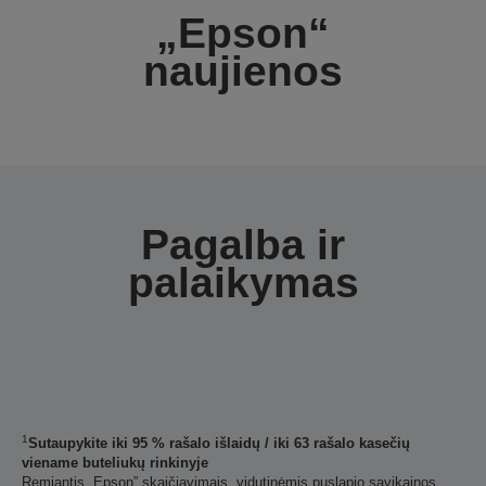
„Epson“
naujienos
Pagalba ir
palaikymas
1
Sutaupykite iki 95 % rašalo išlaidų / iki 63 rašalo kasečių
viename buteliukų rinkinyje
Remiantis „Epson” skaičiavimais, vidutinėmis puslapio savikainos