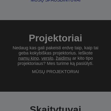
MŪSŲ SPAUSDINTUVAI
Projektoriai
Nedaug kas gali pakeisti erdvę taip, kaip tai
geba kokybiškas projektorius. Ieškote
namų kino
,
verslo
,
žaidimų
ar kito tipo
projektoriaus? Mes turime ką pasiūlyti.
MŪSŲ PROJEKTORIAI
Skaitytuvai