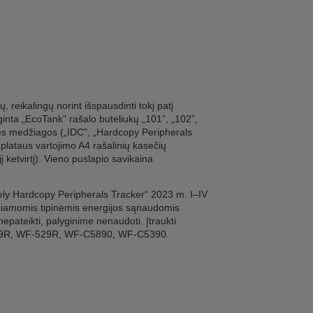
 reikalingų norint išspausdinti tokį patį
ginta „EcoTank” rašalo buteliukų „101”, „102”,
inės medžiagos („IDC”, „Hardcopy Peripherals
lataus vartojimo A4 rašalinių kasečių
ketvirtį). Vieno puslapio savikaina
tely Hardcopy Peripherals Tracker“ 2023 m. I–IV
lbiamomis tipinėmis energijos sąnaudomis
epateikti, palyginime nenaudoti. Įtraukti
79R, WF-529R, WF-C5890, WF-C5390.