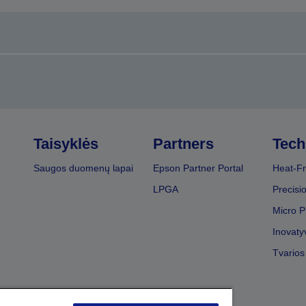
Taisyklės
Partners
Tech
Saugos duomenų lapai
Epson Partner Portal
Heat-Fr
LPGA
Precisi
Micro P
Inovaty
Tvarios