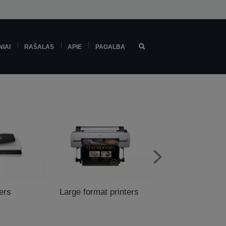
NIAI
RAŠALAS
APIE
PAGALBA
ers
Large format printers
POS