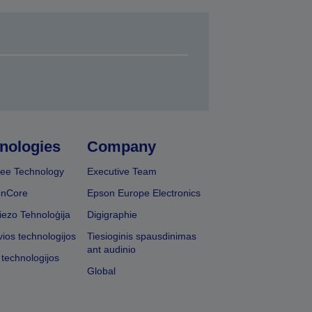
nologies
Company
ee Technology
Executive Team
onCore
Epson Europe Electronics
iezo Tehnoloģija
Digigraphie
vios technologijos
Tiesioginis spausdinimas
ant audinio
 technologijos
Global