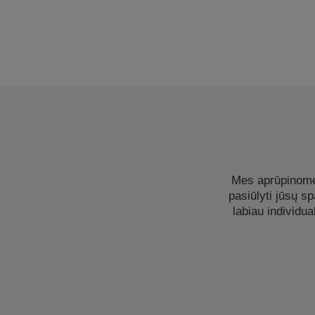
Mes aprūpinome 
pasiūlyti jūsų s
labiau individua