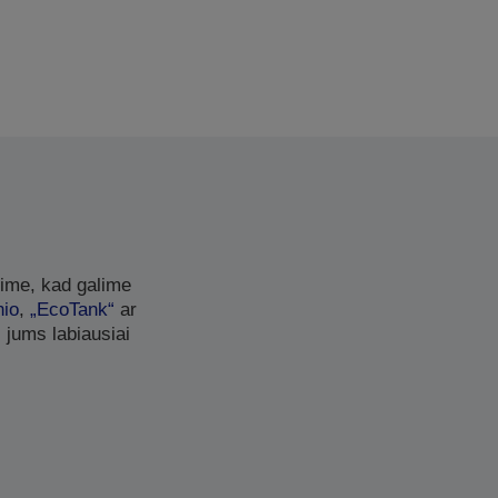
kime, kad galime
nio
,
„EcoTank“
ar
i jums labiausiai