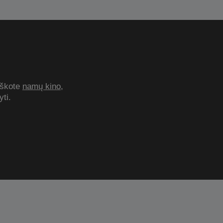
Ieškote
namų kino
,
yti.