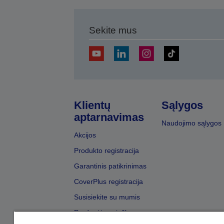
Sekite mus
Klientų
Sąlygos
aptarnavimas
Naudojimo sąlygos
Akcijos
Produkto registracija
Garantinis patikrinimas
CoverPlus registracija
Susisiekite su mumis
Pardavėjų paieška