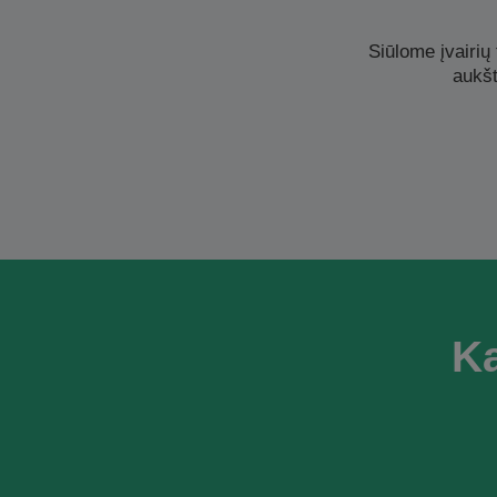
Siūlome įvairių
aukšt
Ka