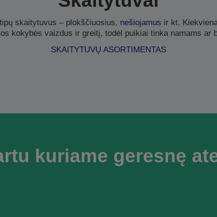
Skaitytuvai
 tipų skaitytuvus – plokščiuosius,
nešiojamus
ir kt. Kiekviena
os kokybės vaizdus ir greitį, todėl puikiai tinka namams ar b
SKAITYTUVŲ ASORTIMENTAS
rtu kuriame geresnę ate