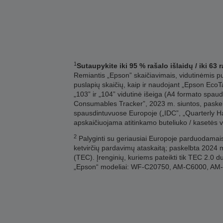
1
Sutaupykite iki 95 % rašalo išlaidų / iki 63
Remiantis „Epson” skaičiavimais, vidutinėmis pus
puslapių skaičių, kaip ir naudojant „Epson EcoTa
„103” ir „104” vidutinė išeiga (A4 formato spau
Consumables Tracker”, 2023 m. siuntos, paskelb
spausdintuvuose Europoje („IDC”, „Quarterly Har
apskaičiuojama atitinkamo buteliuko / kasetės vi
2
Palyginti su geriausiai Europoje parduodamais
ketvirčių pardavimų ataskaitą; paskelbta 2024
(TEC). Įrenginių, kuriems pateikti tik TEC 2.0 
„Epson“ modeliai: WF-C20750, AM-C6000, A