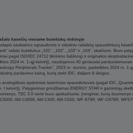
 rašalo kasečių viename buteliukų rinkinyje
lapio savikainos sąnaudomis ir vidutiniu rašalinių spausdintuvų kasečių,
nk” rašalo buteliukus „101”, „102”, „103” ir „104”, skaičiumi. Buvo paly
diniai pagal ISO/IEC 24712 tikrinimo šabloną) ir originalios eksploatac
tos 2024 m. 1-ąjį ketvirtį), naudojamos 40 geriausiai parduodamuose p
dcopy Peripherals Tracker”, 2023 m. siuntos, paskelbtos 2024 m. 1-ąjį 
dutinę pardavimo kainą, kurią stebi IDC, dalijant iš išeigos..
 analogiškais spalviniais lazeriniais spausdintuvais (pagal IDC „Quare
 m. I ketvirtį). Palyginimas grindžiamas ENERGY STAR ir gamintojų ske
duomenys, TEC 3.0 vertė buvo apskaičiuota. Įrenginiai, kurių duomenys n
M-C5000, AM-C4000, AM-C400, AM-C550, WF-879R, WF-C878R, WF5