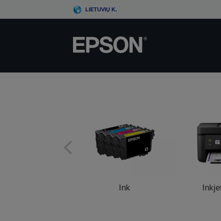
Skip
LIETUVIŲ K.
to
main
content
Ink
Inkje