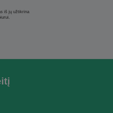
s iš jų užtikrina
iurui.
itį