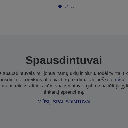
Spausdintuvai
spausdintuvais milijonus namų ūkių ir biurų, todėl tvirtai ti
pausdinimo poreikius atliepiantį sprendimą. Jei ieškote
rašali
lius poreikius atitinkančio spausdintuvo, galime padėti įsigyt
tinkantį sprendimą.
MŪSŲ SPAUSDINTUVAI