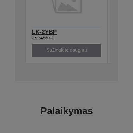
LK-2YBP
LK-2W
C53S652002
C53S6520
Sužinokite daugiau
Su
Palaikymas