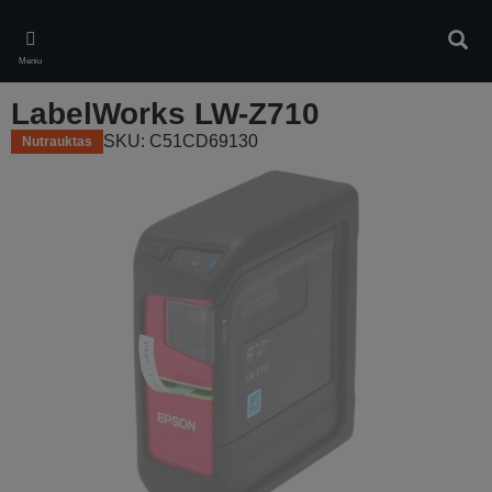
Skip
to
Ieškot
main
Meniu
content
LabelWorks LW-Z710
SKU: C51CD69130
Nutrauktas