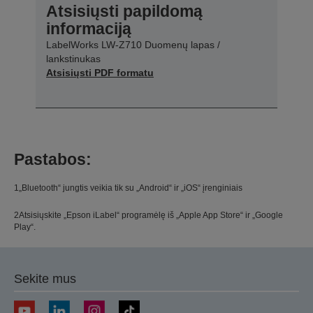
Atsisiųsti papildomą
informaciją
LabelWorks LW-Z710 Duomenų lapas /
lankstinukas
Atsisiųsti PDF formatu
Pastabos:
1„Bluetooth“ jungtis veikia tik su „Android“ ir „iOS“ įrenginiais
2Atsisiųskite „Epson iLabel“ programėlę iš „Apple App Store“ ir „Google
Play“.
Sekite mus